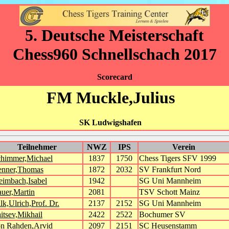
5. Deutsche Meisterschaft
Chess960 Schnellschach 2017
Scorecard
FM Muckle,Julius
SK Ludwigshafen
Teilnehmer
NWZ
IPS
Verein
himmer,Michael
1837
1750
Chess Tigers SFV 1999
enner,Thomas
1872
2032
SV Frankfurt Nord
eimbach,Isabel
1942
SG Uni Mannheim
uer,Martin
2081
TSV Schott Mainz
lk,Ulrich,Prof. Dr.
2137
2152
SG Uni Mannheim
itsev,Mikhail
2422
2522
Bochumer SV
n Rahden,Arvid
2097
2151
SC Heusenstamm