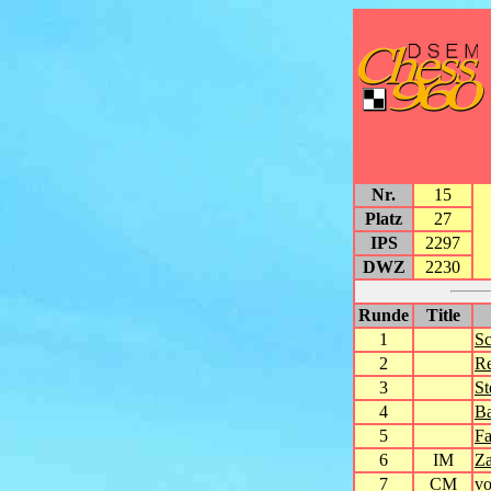
Nr.
15
Platz
27
IPS
2297
DWZ
2230
Runde
Title
1
Sc
2
R
3
St
4
Ba
5
Fa
6
IM
Za
7
CM
vo