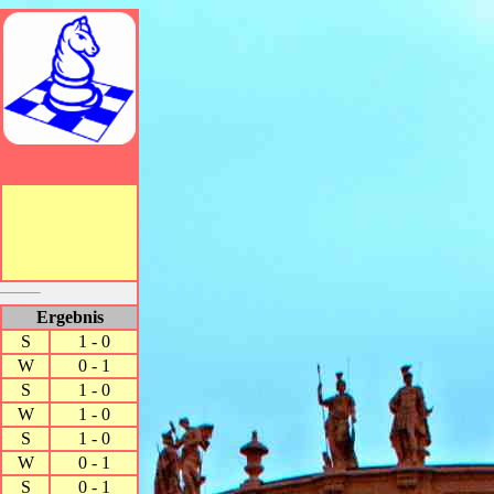
Ergebnis
S
1 - 0
W
0 - 1
S
1 - 0
W
1 - 0
S
1 - 0
W
0 - 1
S
0 - 1