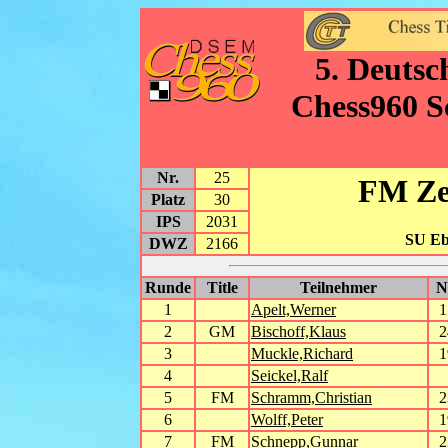
5. Deutsc
Chess960 S
Nr.
25
FM Ze
Platz
30
IPS
2031
SU Eb
DWZ
2166
Runde
Title
Teilnehmer
1
Apelt,Werner
1
2
GM
Bischoff,Klaus
2
3
Muckle,Richard
1
4
Seickel,Ralf
5
FM
Schramm,Christian
2
6
Wolff,Peter
1
7
FM
Schnepp,Gunnar
2