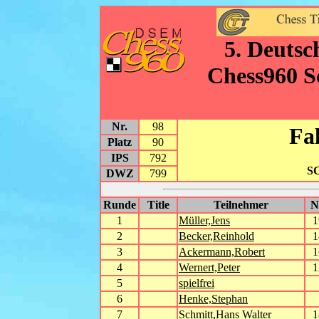
5. Deutsc
Chess960 S
Nr.
98
Fa
Platz
90
IPS
792
SC
DWZ
799
Runde
Title
Teilnehmer
1
Müller,Jens
1
2
Becker,Reinhold
1
3
Ackermann,Robert
1
4
Wernert,Peter
1
5
spielfrei
6
Henke,Stephan
7
Schmitt,Hans Walter
1