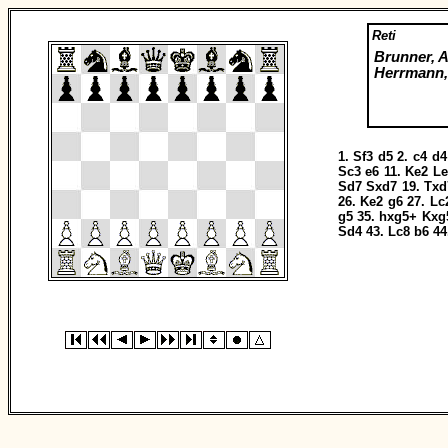
Reti
Brunner, 
Herrmann,
1.
Sf3
d5
2.
c4
d4
Sc3
e6
11.
Ke2
Le
Sd7
Sxd7
19.
Txd
26.
Ke2
g6
27.
Lc
g5
35.
hxg5+
Kxg
Sd4
43.
Lc8
b6
44