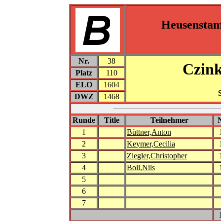
Heusensta
Nr.
38
Czink
Platz
110
ELO
1604
DWZ
1468
Runde
Title
Teilnehmer
1
Büttner,Anton
2
Keymer,Cecilia
3
Ziegler,Christopher
4
Boll,Nils
5
6
7