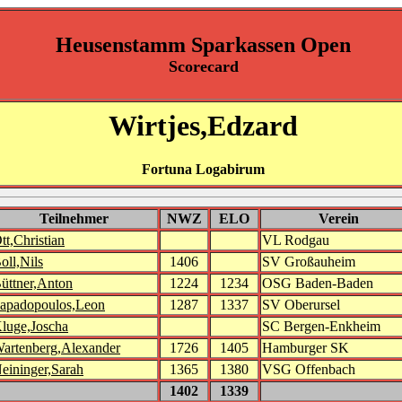
Heusenstamm Sparkassen Open
Scorecard
Wirtjes,Edzard
Fortuna Logabirum
Teilnehmer
NWZ
ELO
Verein
tt,Christian
VL Rodgau
oll,Nils
1406
SV Großauheim
üttner,Anton
1224
1234
OSG Baden-Baden
apadopoulos,Leon
1287
1337
SV Oberursel
luge,Joscha
SC Bergen-Enkheim
artenberg,Alexander
1726
1405
Hamburger SK
eininger,Sarah
1365
1380
VSG Offenbach
1402
1339