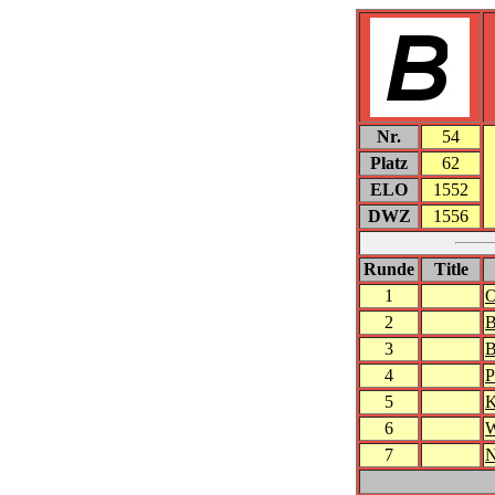
Nr.
54
Platz
62
ELO
1552
DWZ
1556
Runde
Title
1
O
2
B
3
B
4
P
5
K
6
W
7
N