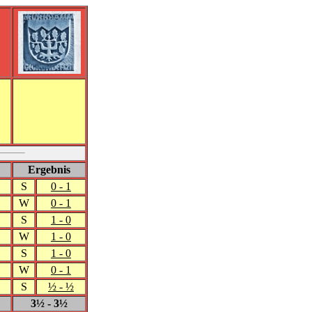
Ergebnis
S
0 - 1
W
0 - 1
S
1 - 0
W
1 - 0
S
1 - 0
W
0 - 1
S
½ - ½
3½ - 3½