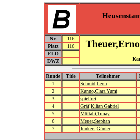
Heusensta
Nr.
116
Theuer,Erno
Platz
116
ELO
Kar
DWZ
Runde
Title
Teilnehmer
1
Schmid,Leon
2
Kanno,Clara Yumi
3
spielfrei
4
Gräf,Kilian Gabriel
5
Müftahi,Tunay
6
Meuer,Stephan
7
Junkers,Günter