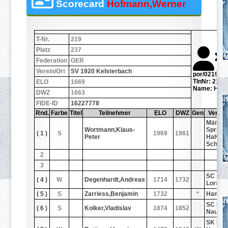
Scorecard
Hofmann,Werner
T-Nr.
219
Platz
237
Federation
GER
Verein/Ort
SV 1920 Kelsterbach
por/0219.jp
TlnNr: 219
ELO
1669
Name: Hof
DWZ
1663
FIDE-ID
16227778
Rnd.
Farbe
Titel
Teilnehmer
ELO
DWZ
Gen
Verein
Märkis
Wortmann,Klaus-
Spring
( 1 )
S
1969
1961
Peter
Halver-
Schal
2
3
SC 197
( 4 )
W
Degenhardt,Andreas
1714
1732
Lorsch
( 5 )
S
Zarriess,Benjamin
1732
*
Hambu
SC Ba
( 6 )
S
Kolker,Vladislav
1874
1852
Nauhe
SK Ba