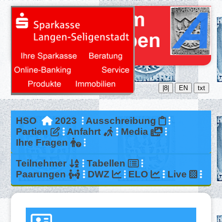
|8|
EN
txt
HSO
2023
Ausschreibung
Partien
Anfahrt
Media
Ihre Fragen
Teilnehmer
Tabellen
Paarungen
DWZ
ELO
Live