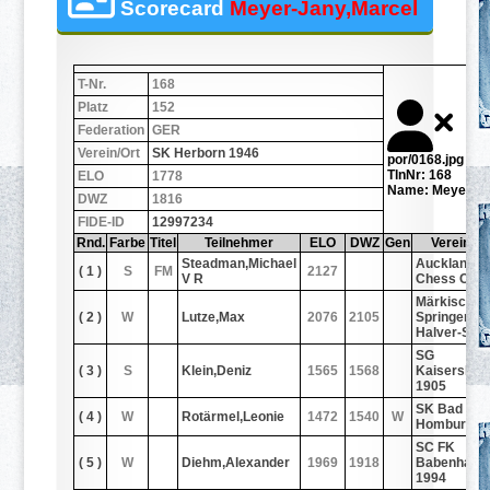
Scorecard
Meyer-Jany,Marcel
T-Nr.
168
Platz
152
Federation
GER
Verein/Ort
SK Herborn 1946
por/0168.jpg
TlnNr: 168
ELO
1778
Name: Meyer-Ja
DWZ
1816
FIDE-ID
12997234
Rnd.
Farbe
Titel
Teilnehmer
ELO
DWZ
Gen
Verein/Or
Steadman,Michael
Auckland
( 1 )
S
FM
2127
V R
Chess Cent
Märkischer
( 2 )
W
Lutze,Max
2076
2105
Springer
Halver-Sch
SG
( 3 )
S
Klein,Deniz
1565
1568
Kaiserslaut
1905
SK Bad
( 4 )
W
Rotärmel,Leonie
1472
1540
W
Homburg 1
SC FK
( 5 )
W
Diehm,Alexander
1969
1918
Babenhaus
1994