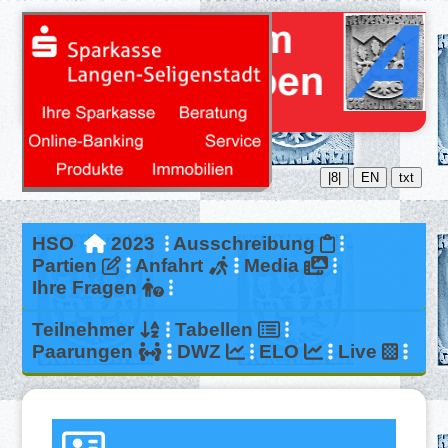
|8|
EN
txt
HSO
2023
Ausschreibung
Partien
Anfahrt
Media
Ihre Fragen
Teilnehmer
Tabellen
Paarungen
DWZ
ELO
Live