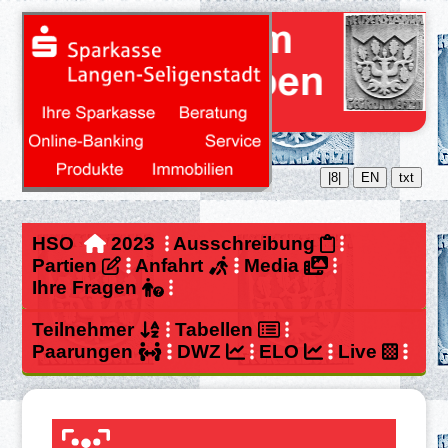
|8|
EN
txt
HSO
2023
Ausschreibung
Partien
Anfahrt
Media
Ihre Fragen
Teilnehmer
Tabellen
Paarungen
DWZ
ELO
Live