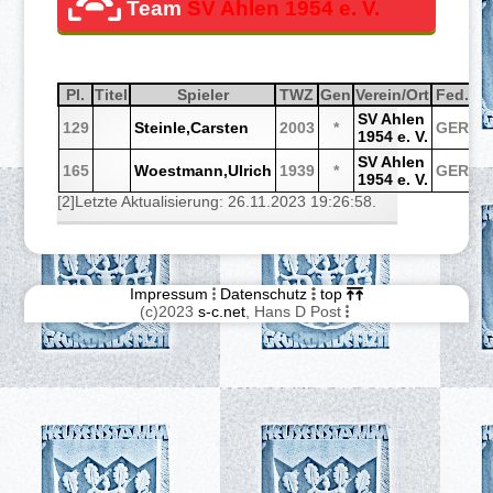
Team
SV Ahlen 1954 e. V.
Pl.
Sortiere aufsteigend nach
Pl.
Titel
Sortiere aufsteigend nach
Titel
Spieler
Sortiere aufsteigend nach
Spieler
TWZ
Sortiere aufsteigend nach
TWZ
Gen
Sortiere aufsteigend n
Gen
Verein/Ort
Sortiere aufsteig
Verein/Ort
Fed.
Sortier
Fed.
S
So
S
SV Ahlen
129
Steinle,Carsten
2003
*
GER
3
1954 e. V.
SV Ahlen
165
Woestmann,Ulrich
1939
*
GER
2
1954 e. V.
[2]Letzte Aktualisierung: 26.11.2023 19:26:58.
Impressum
Datenschutz
top
(c)2023
s-c.net
, Hans D Post