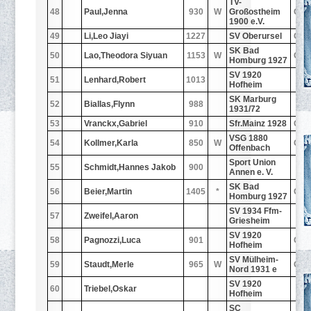
TV-
48
Paul,Jenna
930
W
Großostheim
GE
1900 e.V.
49
Li,Leo Jiayi
1227
SV Oberursel
GE
SK Bad
50
Lao,Theodora Siyuan
1153
W
GE
Homburg 1927
SV 1920
51
Lenhard,Robert
1013
-
Hofheim
SK Marburg
52
Biallas,Flynn
988
-
1931/72
53
Vranckx,Gabriel
910
Sfr.Mainz 1928
GE
VSG 1880
54
Kollmer,Karla
850
W
GE
Offenbach
Sport Union
55
Schmidt,Hannes Jakob
900
-
Annen e. V.
SK Bad
56
Beier,Martin
1405
*
GE
Homburg 1927
SV 1934 Ffm-
57
Zweifel,Aaron
-
Griesheim
SV 1920
58
Pagnozzi,Luca
901
GE
Hofheim
SV Mülheim-
59
Staudt,Merle
965
W
GE
Nord 1931 e
SV 1920
60
Triebel,Oskar
-
Hofheim
SC