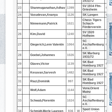
1931/72
SV 1934 Ffm-
23
Shanmuganathan,Adhav
1399
GE
Griesheim
24
Vasudevan,Ananya
1126
SK Langen
GE
Chess Tigers
25
Ninnemann,Patrick
1021
Schach-
-
Förderverein
SV 1920
26
Kim,David
1240
KG
Hofheim
SC
27
Giegerich,Lenn Valentin
1064
Aschaffenburg
GE
e.V.
SK Marburg
28
Goebel,Johannes
1026
-
1931/72
SK Bad
29
Glavev,Victor
1139
GE
Homburg 1927
SK Bad
30
Kesavan,Sarvesh
1482
GE
Homburg 1927
SK Bad
31
Riazi,Dominik
997
-
Homburg 1927
Vorw.Orient
32
Wolf,Adam
1144
GE
Mainz
SC
33
Schwab,Florentin
1024
Aschaffenburg
-
e.V.
Sport Union
34
Schmidt,Merle Laureen
936
W
GE