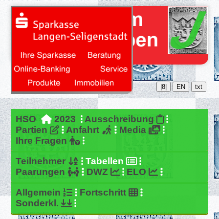
|8|
EN
txt
HSO
2023
Ausschreibung
Partien
Anfahrt
Media
Ihre Fragen
Teilnehmer
Tabellen
Paarungen
DWZ
ELO
Allgemein
Fortschritt
Sonderkl.