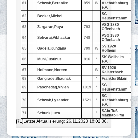
61
Schwab,Berenike
859
W
Aschaffenburg
-
e.V.
SC
62
Becker,Michel
-
Heusenstamm
VSG 1880
63
Zargaran,Paya
793
-
Offenbach
VSG 1880
64
Selvaraj,Vibhaakar
748
-
Offenbach
SV 1920
65
Gadela,Kundana
799
W
GE
Hofheim
SK Weilheim
66
Muhl,Justinus
816
*
GE
e.V.
SV 1920
67
Hofmann,Noreen
W
-
Kelsterbach
68
Gangrade,Shaunak
*
Frankfurt/Main
-
SC
69
Paschedag,Vivien
1019
*
GE
Heusenstamm
SC
70
Schwab,Lysander
1521
*
Aschaffenburg
GE
e.V.
SAbt TuS
71
Schunk,Luca
*
-
Makkabi Ffm
[71]Letzte Aktualisierung: 26.11.2023 18:02:38.