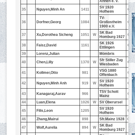
Annen e. V.
SV 1920
35
Nguyen,Minh An
1411
GE
Hofheim
TV-
36
Dorfner,Georg
1084
Großostheim
GE
1900 e.V.
SK Bad
37
Xu,Dorothea Sicheng
1051
W
GE
Homburg 1927
SK 1926
38
Faisz,David
1161
GE
Ettlingen
39
Lorenz,Julian
Mömbris
Sfr Stiller Zug
40
Chen,Lilly
1370
W
GE
Wiesbaden
VSG 1880
41
Kollmer,Otto
981
GE
Offenbach
SV 1920
42
Nguyen,Minh Anh
919
W
GE
Hofheim
TSV Schott
43
Kanagaraj,Aarav
966
GE
Mainz
44
Luan,Elena
1026
W
SV Oberursel
-
SV 1920
45
Filis,Leon
1205
GE
Hofheim
46
Zhang,Mairui
898
Sfr.Mainz 1928
CH
SK Bad
47
Wolf,Aurelia
894
W
-
Homburg 1927