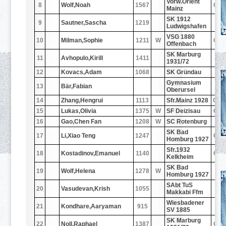
Vorw.Orient
8
Wolf,Noah
1567
GE
Mainz
SK 1912
9
Sautner,Sascha
1219
-
Ludwigshafen
VSG 1880
10
Milman,Sophie
1211
W
GE
Offenbach
SK Marburg
11
Avhopulo,Kirill
1411
-
1931/72
12
Kovacs,Adam
1068
SK Gründau
-
Gymnasium
13
Bär,Fabian
Oberursel
14
Zhang,Hengrui
1113
Sfr.Mainz 1928
CH
15
Lukas,Olivia
1375
W
SF Deizisau
GE
16
Gao,Chen Fan
1208
W
SC Rotenburg
-
SK Bad
17
Li,Xiao Teng
1247
GE
Homburg 1927
Sfr.1932
18
Kostadinov,Emanuel
1140
GE
Kelkheim
SK Bad
19
Wolf,Helena
1278
W
-
Homburg 1927
SAbt TuS
20
Vasudevan,Krish
1055
-
Makkabi Ffm
Wiesbadener
21
Kondhare,Aaryaman
915
-
SV 1885
SK Marburg
22
Noll,Raphael
1387
GE