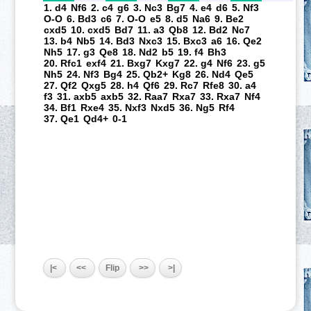
1. d4
Nf6
2. c4
g6
3. Nc3
Bg7
4. e4
d6
5. Nf3
O-O
6. Bd3
c6
7. O-O
e5
8. d5
Na6
9. Be2
cxd5
10. cxd5
Bd7
11. a3
Qb8
12. Bd2
Nc7
13. b4
Nb5
14. Bd3
Nxc3
15. Bxc3
a6
16. Qe2
Nh5
17. g3
Qe8
18. Nd2
b5
19. f4
Bh3
20. Rfc1
exf4
21. Bxg7
Kxg7
22. g4
Nf6
23. g5
Nh5
24. Nf3
Bg4
25. Qb2+
Kg8
26. Nd4
Qe5
27. Qf2
Qxg5
28. h4
Qf6
29. Rc7
Rfe8
30. a4
f3
31. axb5
axb5
32. Raa7
Rxa7
33. Rxa7
Nf4
34. Bf1
Rxe4
35. Nxf3
Nxd5
36. Ng5
Rf4
37. Qe1
Qd4+
0-1
|<
<<
Flip
>>
>|