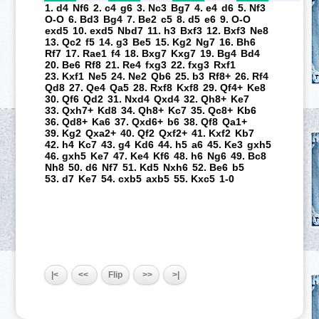
1. d4
Nf6
2. c4
g6
3. Nc3
Bg7
4. e4
d6
5. Nf3
O-O
6. Bd3
Bg4
7. Be2
c5
8. d5
e6
9. O-O
exd5
10. exd5
Nbd7
11. h3
Bxf3
12. Bxf3
Ne8
13. Qc2
f5
14. g3
Be5
15. Kg2
Ng7
16. Bh6
Rf7
17. Rae1
f4
18. Bxg7
Kxg7
19. Bg4
Bd4
20. Be6
Rf8
21. Re4
fxg3
22. fxg3
Rxf1
23. Kxf1
Ne5
24. Ne2
Qb6
25. b3
Rf8+
26. Rf4
Qd8
27. Qe4
Qa5
28. Rxf8
Kxf8
29. Qf4+
Ke8
30. Qf6
Qd2
31. Nxd4
Qxd4
32. Qh8+
Ke7
33. Qxh7+
Kd8
34. Qh8+
Kc7
35. Qc8+
Kb6
36. Qd8+
Ka6
37. Qxd6+
b6
38. Qf8
Qa1+
39. Kg2
Qxa2+
40. Qf2
Qxf2+
41. Kxf2
Kb7
42. h4
Kc7
43. g4
Kd6
44. h5
a6
45. Ke3
gxh5
46. gxh5
Ke7
47. Ke4
Kf6
48. h6
Ng6
49. Bc8
Nh8
50. d6
Nf7
51. Kd5
Nxh6
52. Be6
b5
53. d7
Ke7
54. cxb5
axb5
55. Kxc5
1-0
|<
<<
Flip
>>
>|