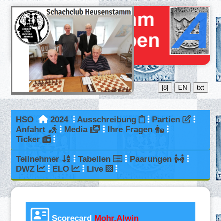
|8|
EN
txt
HSO
2024
Ausschreibung
Partien
Anfahrt
Media
Ihre Fragen
Ticker
Teilnehmer
Tabellen
Paarungen
DWZ
ELO
Live
Scorecard
Mohr,Alwin