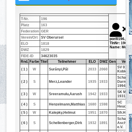
T-Nr.
196
Platz
163
Federation
GER
Verein/Ort
SV Oberursel
por/0196.jpg
TlnNr: 196
ELO
1818
Name: Mohr,
DWZ
1829
FIDE-ID
34623035
Rnd.
Farbe
Titel
Teilnehmer
ELO
DWZ
Gen
Verein
SV 03/2
( 1 )
W
Surányi,Pál
2033
2060
Koblenz
Schachf
( 2 )
S
Merz,Leander
1935
1933
Darmsta
1994
SK Marb
( 3 )
W
Sreeramulu,Aarush
1942
1933
1931/72
SC
( 4 )
S
Henzelmann,Matthias
1680
1598
Heuchel
( 5 )
W
Kalepky,Helmut
1951
1870
Sfr.Hei
Schachc
( 6 )
S
Schellenberger,Dirk
1932
1891
Aschaff
e.V.