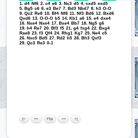
1. d4
Nf6
2. c4
e6
3. Nc3
d5
4. cxd5
exd5
5. Bg5
c6
6. e3
Be7
7. Bd3
Nbd7
8. h3
O-O
9. Qc2
Re8
10. Bf4
Nf8
11. Nf3
Bd6
12. Bxd6
Qxd6
13. O-O-O
b5
14. Kb1
a6
15. e4
dxe4
16. Nxe4
Nxe4
17. Bxe4
Bb7
18. Ng5
g6
19. h4
Re7
20. Bf3
f5
21. g4
fxg4
22. Bxg4
Rae8
23. f3
Qf4
24. Rhg1
Kg7
25. Ne4
c5
26. Nxc5
Bd5
27. Rd2
h5
28. Bh3
Qxf3
29. Qc3
Re3
0-1
|<
<<
Flip
>>
>|