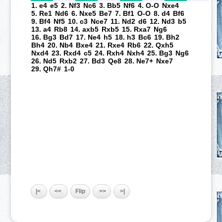
1. e4
e5
2. Nf3
Nc6
3. Bb5
Nf6
4. O-O
Nxe4
5. Re1
Nd6
6. Nxe5
Be7
7. Bf1
O-O
8. d4
Bf6
9. Bf4
Nf5
10. c3
Nce7
11. Nd2
d6
12. Nd3
b5
13. a4
Rb8
14. axb5
Rxb5
15. Rxa7
Ng6
16. Bg3
Bd7
17. Ne4
h5
18. h3
Bc6
19. Bh2
Bh4
20. Nb4
Bxe4
21. Rxe4
Rb6
22. Qxh5
Nxd4
23. Rxd4
c5
24. Rxh4
Nxh4
25. Bg3
Ng6
26. Nd5
Rxb2
27. Bd3
Qe8
28. Ne7+
Nxe7
29. Qh7#
1-0
|<
<<
Flip
>>
>|