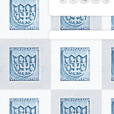
|<
<<
Flip
>>
>|