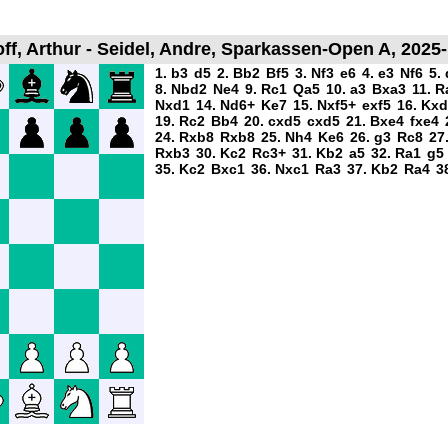
ff, Arthur - Seidel, Andre, Sparkassen-Open A, 2025-
1. b3
d5
2. Bb2
Bf5
3. Nf3
e6
4. e3
Nf6
5.
8. Nbd2
Ne4
9. Rc1
Qa5
10. a3
Bxa3
11. R
Nxd1
14. Nd6+
Ke7
15. Nxf5+
exf5
16. Kx
19. Rc2
Bb4
20. cxd5
cxd5
21. Bxe4
fxe4
24. Rxb8
Rxb8
25. Nh4
Ke6
26. g3
Rc8
27
Rxb3
30. Kc2
Rc3+
31. Kb2
a5
32. Ra1
g5
35. Kc2
Bxc1
36. Nxc1
Ra3
37. Kb2
Ra4
3