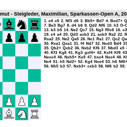
mut - Steigleder, Maximilian, Sparkassen-Open A, 20
1. e4
c5
2. Nf3
d6
3. Bb5+
Bd7
4. Bxd7+
Q
7. Be3
Bg7
8. d4
b6
9. Qd2
Nf6
10. h3
O-
13. b3
b5
14. Ne2
Qc7
15. Ng3
Rfc8
16. c3
19. c4
a4
20. Qd3
axb3
21. axb3
Ra2
22. 
Rxa2
25. Ne2
Qa5
26. Nc1
Ra1
27. Qc2
Qa
30. Rxa1
Qxa1
31. f4
Nd7
32. Ncd3
Bd4
3
35. Qb2+
Qxb2
36. Nxb2
Kf6
37. Nbd3
e5
40. Kf3
Kg6
41. Kg3
gxf4+
42. Kxf4
Kf6
43
Nexc4
46. Nxh5+
Ke5
47. bxc4
Nxc4
48. K
Nc4
51. h5
Nd2+
52. Kg4
Nxe4
53. h6
Nf6
56. Nh5
b3
57. Nxb3+
cxb3
58. Nf6
b2
59.