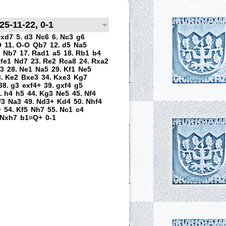
25-11-22, 0-1
xd7
5. d3
Nc6
6. Nc3
g6
O
11. O-O
Qb7
12. d5
Na5
Nb7
17. Rad1
a5
18. Rb1
b4
Rfe1
Nd7
23. Re2
Rca8
24. Rxa2
3
28. Ne1
Na5
29. Kf1
Ne5
3. Ke2
Bxe3
34. Kxe3
Kg7
38. g3
exf4+
39. gxf4
g5
. h4
h5
44. Kg3
Ne5
45. Nf4
f3
Na3
49. Nd3+
Kd4
50. Nhf4
+
54. Kf5
Nh7
55. Nc1
c4
 Nxh7
b1=Q+
0-1