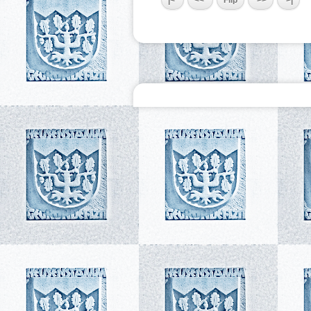
|<
<<
Flip
>>
>|