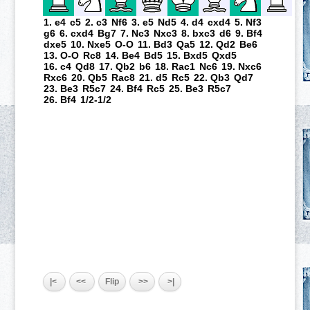
1. e4
c5
2. c3
Nf6
3. e5
Nd5
4. d4
cxd4
5. Nf3
g6
6. cxd4
Bg7
7. Nc3
Nxc3
8. bxc3
d6
9. Bf4
dxe5
10. Nxe5
O-O
11. Bd3
Qa5
12. Qd2
Be6
13. O-O
Rc8
14. Be4
Bd5
15. Bxd5
Qxd5
16. c4
Qd8
17. Qb2
b6
18. Rac1
Nc6
19. Nxc6
Rxc6
20. Qb5
Rac8
21. d5
Rc5
22. Qb3
Qd7
23. Be3
R5c7
24. Bf4
Rc5
25. Be3
R5c7
26. Bf4
1/2-1/2
|<
<<
Flip
>>
>|