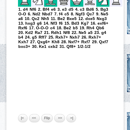
1. d4
Nf6
2. Bf4
e6
3. e3
d5
4. c3
Bd6
5. Bg3
O-O
6. Nd2
Nbd7
7. f4
c5
8. Ngf3
Qc7
9. Ne5
a6
10. Qc2
Nh5
11. Be2
Bxe5
12. dxe5
Nxg3
13. hxg3
g6
14. Nf3
f6
15. Bd3
Kg7
16. exf6+
Rxf6
17. O-O-O
c4
18. Be2
b5
19. Rh4
Qb6
20. Kd2
Ra7
21. Rdh1
Nf8
22. Ne5
a5
23. g4
b4
24. g5
Rff7
25. Rxh7+
Nxh7
26. Rxh7+
Kxh7
27. Qxg6+
Kh8
28. Nxf7+
Rxf7
29. Qxf7
bxc3+
30. Ke1
cxb2
31. Qf8+
1/2-1/2
|<
<<
Flip
>>
>|