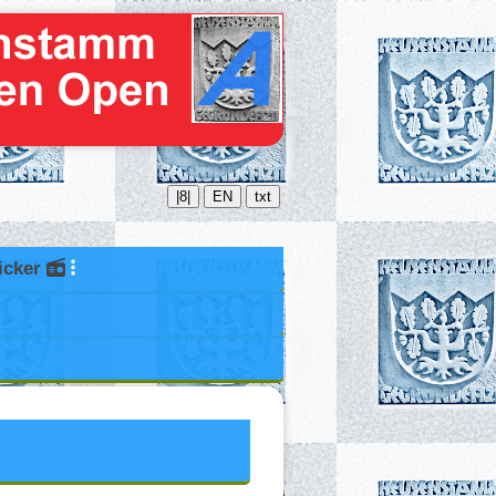
|8|
EN
txt
icker