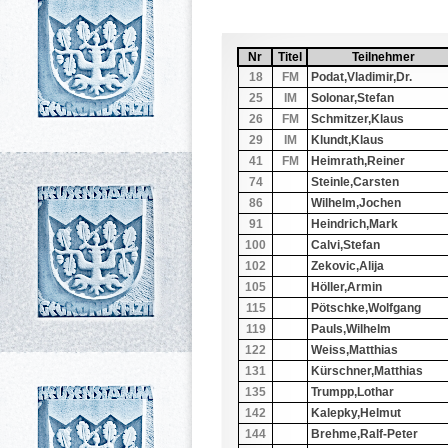
Nr
Sortiere aufsteigend nach
Nr
Titel
Sortiere aufsteigend nach
Titel
Teilnehmer
Sortiere aufstei
Teilnehmer
18
FM
Podat,Vladimir,Dr.
25
IM
Solonar,Stefan
26
FM
Schmitzer,Klaus
29
IM
Klundt,Klaus
41
FM
Heimrath,Reiner
74
Steinle,Carsten
86
Wilhelm,Jochen
91
Heindrich,Mark
100
Calvi,Stefan
102
Zekovic,Alija
105
Höller,Armin
115
Pötschke,Wolfgang
119
Pauls,Wilhelm
122
Weiss,Matthias
131
Kürschner,Matthias
135
Trumpp,Lothar
142
Kalepky,Helmut
144
Brehme,Ralf-Peter