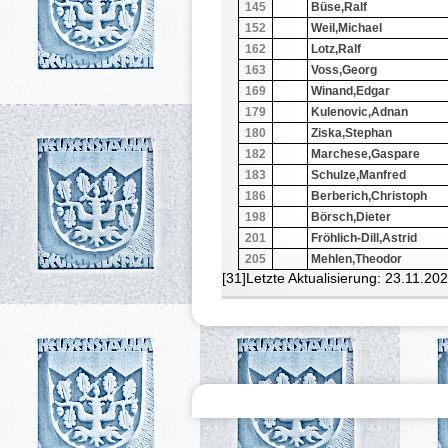
145
Büse,Ralf
152
Weil,Michael
162
Lotz,Ralf
163
Voss,Georg
169
Winand,Edgar
179
Kulenovic,Adnan
180
Ziska,Stephan
182
Marchese,Gaspare
183
Schulze,Manfred
186
Berberich,Christoph
198
Börsch,Dieter
201
Fröhlich-Dill,Astrid
205
Mehlen,Theodor
[31]Letzte Aktualisierung: 23.11.20