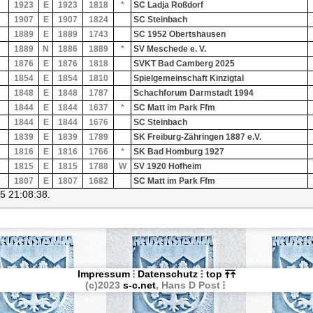
1923
E
1923
1818
*
SC Ladja Roßdorf
1907
E
1907
1824
SC Steinbach
1889
E
1889
1743
SC 1952 Obertshausen
1889
N
1886
1889
*
SV Meschede e. V.
1876
E
1876
1818
SVKT Bad Camberg 2025
1854
E
1854
1810
Spielgemeinschaft Kinzigtal
1848
E
1848
1787
Schachforum Darmstadt 1994
1844
E
1844
1637
*
SC Matt im Park Ffm
1844
E
1844
1676
SC Steinbach
1839
E
1839
1789
SK Freiburg-Zähringen 1887 e.V.
1816
E
1816
1766
*
SK Bad Homburg 1927
1815
E
1815
1788
W
SV 1920 Hofheim
1807
E
1807
1682
SC Matt im Park Ffm
25 21:08:38.
Impressum
Datenschutz
top
(c)2023
s-c.net
, Hans D Post