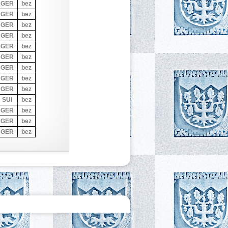
GER
bez
GER
bez
GER
bez
GER
bez
GER
bez
GER
bez
GER
bez
GER
bez
GER
bez
SUI
bez
GER
bez
GER
bez
GER
bez