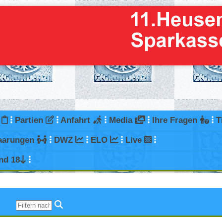
g
Partien
Anfahrt
Media
Ihre Fragen
T
aarungen
DWZ
ELO
Live
nd 18
en