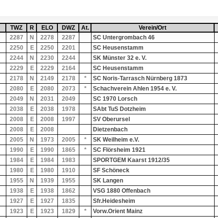
gend nach
TWZ
Sortiere aufsteigend nach
TWZ
R
Sortiere aufsteigend nach
R
ELO
Sortiere aufsteigend nach
ELO
DWZ
Sortiere aufsteigend nach
DWZ
At.
Sortiere aufsteigend nach
At.
Verein/Ort
Sortiere aufsteigend nach
Verein/Ort
F
2287
N
2278
2287
SC Untergrombach 46
2250
E
2250
2201
SC Heusenstamm
2244
N
2230
2244
SK Münster 32 e. V.
2229
E
2229
2164
SC Heusenstamm
2178
N
2149
2178
*
SC Noris-Tarrasch Nürnberg 1873
2080
E
2080
2073
*
Schachverein Ahlen 1954 e. V.
2049
N
2031
2049
SC 1970 Lorsch
2038
E
2038
1978
SAbt TuS Dotzheim
2008
E
2008
1997
SV Oberursel
2008
E
2008
Dietzenbach
2005
N
1973
2005
*
SK Weilheim e.V.
1990
E
1990
1865
*
SC Flörsheim 1921
1984
E
1984
1983
SPORTGEM Kaarst 1912/35
1980
E
1980
1910
SF Schöneck
1955
N
1939
1955
SK Langen
1938
E
1938
1862
VSG 1880 Offenbach
1927
E
1927
1835
Sfr.Heidesheim
1923
E
1923
1829
*
Vorw.Orient Mainz