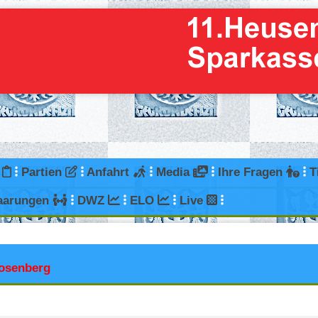
g
Partien
Anfahrt
Media
Ihre Fragen
T
aarungen
DWZ
ELO
Live
osenberg