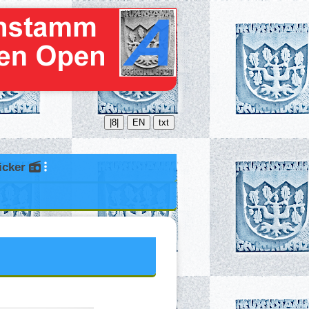
|8|
EN
txt
icker