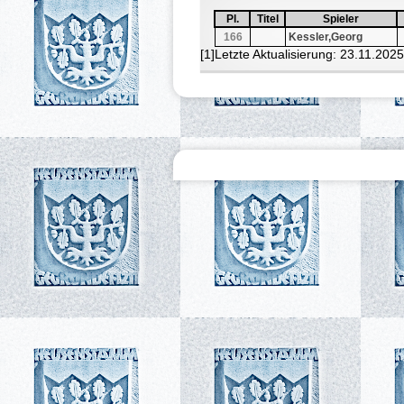
Pl.
Sortiere aufsteigend nach
Pl.
Titel
Sortiere aufsteigend nach
Titel
Spieler
Sortiere aufste
Spieler
166
Kessler,Georg
[1]Letzte Aktualisierung: 23.11.202