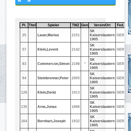
Pl.
Sortiere aufsteigend nach
Pl.
Titel
Sortiere aufsteigend nach
Titel
Spieler
Sortiere aufsteigend nach
Spieler
TWZ
Sortiere aufsteigend nach
TWZ
Gen
Sortiere aufsteigend nach
Gen
Verein/Ort
Sortiere aufsteigend 
Verein/Ort
Fed.
Sortiere
Fed.
S
So
S
SK
25
Lauer,Marius
2151
Kaiserslautern
GER
3
1905
SK
57
Klein,Levent
2142
Kaiserslautern
GER
2
1905
SK
83
Commercon,Simon
2198
*
Kaiserslautern
GER
2
1905
SK
94
Steinbrenner,Peter
2005
Kaiserslautern
GER
2
1905
SK
126
Klein,Deniz
1913
Kaiserslautern
GER
2
1905
SK
135
Arne,Jonas
1896
Kaiserslautern
GER
2
1905
SK
164
Bernhart,Joseph
1932
Kaiserslautern
GER
2
1905