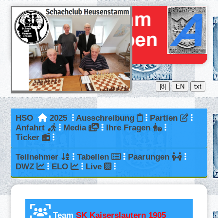
|8|
EN
txt
HSO
2025
Ausschreibung
Partien
Anfahrt
Media
Ihre Fragen
Ticker
Teilnehmer
Tabellen
Paarungen
DWZ
ELO
Live
Team
SK Kaiserslautern 1905