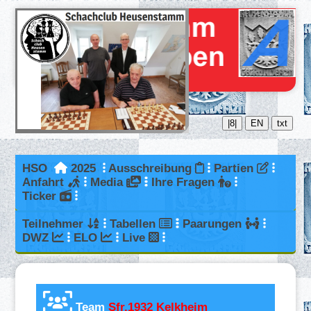
|8|
EN
txt
HSO
2025
Ausschreibung
Partien
Anfahrt
Media
Ihre Fragen
Ticker
Teilnehmer
Tabellen
Paarungen
DWZ
ELO
Live
Team
Sfr.1932 Kelkheim