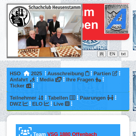
|8|
EN
txt
HSO
2025
Ausschreibung
Partien
Anfahrt
Media
Ihre Fragen
Ticker
Teilnehmer
Tabellen
Paarungen
DWZ
ELO
Live
Team
VSG 1880 Offenbach