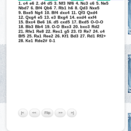
1. c4
e6
2. d4
d5
3. Nf3
Nf6
4. Nc3
c6
5. Ne5
Nbd7
6. Bf4
Qb6
7. Rb1
h6
8. Qd3
Nxe5
9. Bxe5
Ng4
10. Bf4
dxc4
11. Qf3
Qxd4
12. Qxg4
e5
13. e3
Bxg4
14. exd4
exf4
15. Bxc4
Be6
16. d5
cxd5
17. Bxd5
O-O-O
18. Bb3
Bb4
19. O-O
Bxc3
20. bxc3
Rd2
21. Rfe1
Re8
22. Rec1
g5
23. f3
Re7
24. c4
Bf5
25. Ra1
Ree2
26. Kf1
Bd3
27. Rd1
Rf2+
28. Ke1
Rde2#
0-1
|<
<<
Flip
>>
>|