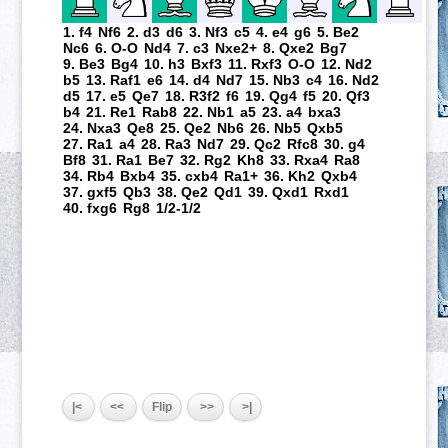
1. f4
Nf6
2. d3
d6
3. Nf3
c5
4. e4
g6
5. Be2
Nc6
6. O-O
Nd4
7. c3
Nxe2+
8. Qxe2
Bg7
9. Be3
Bg4
10. h3
Bxf3
11. Rxf3
O-O
12. Nd2
b5
13. Raf1
e6
14. d4
Nd7
15. Nb3
c4
16. Nd2
d5
17. e5
Qe7
18. R3f2
f6
19. Qg4
f5
20. Qf3
b4
21. Re1
Rab8
22. Nb1
a5
23. a4
bxa3
24. Nxa3
Qe8
25. Qe2
Nb6
26. Nb5
Qxb5
27. Ra1
a4
28. Ra3
Nd7
29. Qc2
Rfc8
30. g4
Bf8
31. Ra1
Be7
32. Rg2
Kh8
33. Rxa4
Ra8
34. Rb4
Bxb4
35. cxb4
Ra1+
36. Kh2
Qxb4
37. gxf5
Qb3
38. Qe2
Qd1
39. Qxd1
Rxd1
40. fxg6
Rg8
1/2-1/2
|<
<<
Flip
>>
>|