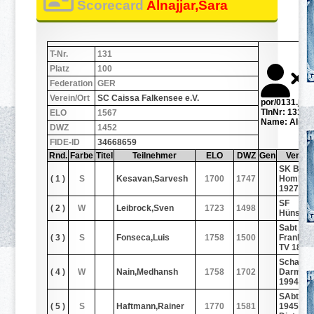
Scorecard
Alnajjar,Sara
T-Nr.
131
Platz
100
Federation
GER
Verein/Ort
SC Caissa Falkensee e.V.
por/0131.jpg
TlnNr: 131
ELO
1567
Name: Alnajj
DWZ
1452
FIDE-ID
34668659
Rnd.
Farbe
Titel
Teilnehmer
ELO
DWZ
Gen
Verein
SK Bad
( 1 )
S
Kesavan,Sarvesh
1700
1747
Hombur
1927
SF
( 2 )
W
Leibrock,Sven
1723
1498
Hünstet
Sabt
( 3 )
S
Fonseca,Luis
1758
1500
Frankfur
TV 1860
Schachf
( 4 )
W
Nain,Medhansh
1758
1702
Darmsta
1994
SAbt SG
( 5 )
S
Haftmann,Rainer
1770
1581
1945