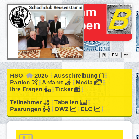
|8|
EN
txt
HSO
2025
Ausschreibung
Partien
Anfahrt
Media
Ihre Fragen
Ticker
Teilnehmer
Tabellen
Paarungen
DWZ
ELO