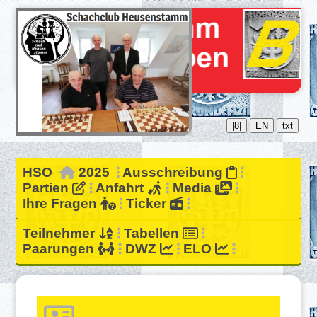
|8|
EN
txt
HSO
2025
Ausschreibung
Partien
Anfahrt
Media
Ihre Fragen
Ticker
Teilnehmer
Tabellen
Paarungen
DWZ
ELO