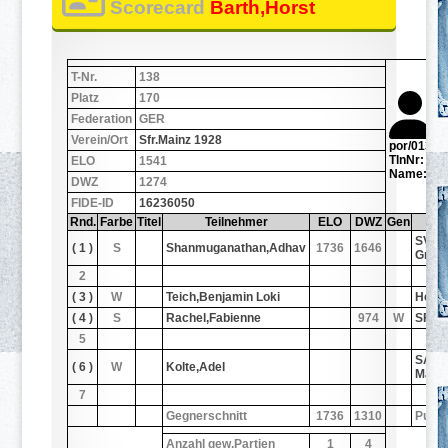
Scorecard
Barth,Horst
T-Nr.
138
Platz
170
Federation
GER
Verein/Ort
Sfr.Mainz 1928
por/0138.j
TlnNr: 13
ELO
1541
Name: Bar
DWZ
1274
FIDE-ID
16236050
Rnd.
Farbe
Titel
Teilnehmer
ELO
DWZ
Gen
Ver
SV 19
( 1 )
S
Shanmuganathan,Adhav
1736
1646
Gries
2
( 3 )
W
Teich,Benjamin Loki
Heus
( 4 )
S
Rachel,Fabienne
974
W
SF Hü
5
SAbt 
( 6 )
W
Kolte,Adel
Makk
7
Gegnerschnitt
1736
1310
Punk
Anzahl gew.Partien
1
4