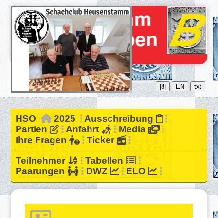
|8|
EN
txt
HSO
2025
Ausschreibung
Partien
Anfahrt
Media
Ihre Fragen
Ticker
Teilnehmer
Tabellen
Paarungen
DWZ
ELO