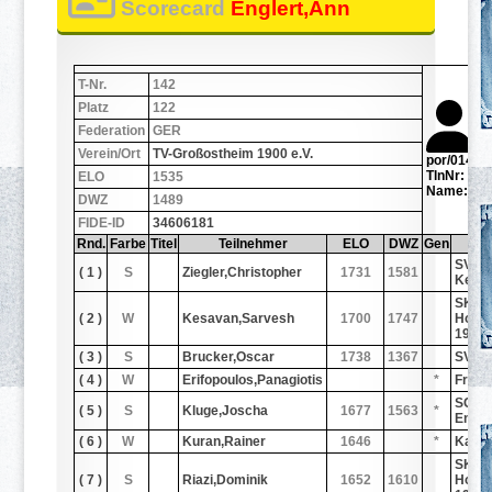
Scorecard
Englert,Ann
T-Nr.
142
Platz
122
Federation
GER
Verein/Ort
TV-Großostheim 1900 e.V.
por/0142.j
TlnNr: 142
ELO
1535
Name: Eng
DWZ
1489
FIDE-ID
34606181
Rnd.
Farbe
Titel
Teilnehmer
ELO
DWZ
Gen
Ver
SV 19
( 1 )
S
Ziegler,Christopher
1731
1581
Kelst
SK B
( 2 )
W
Kesavan,Sarvesh
1700
1747
Homb
1927
( 3 )
S
Brucker,Oscar
1738
1367
SV Ob
( 4 )
W
Erifopoulos,Panagiotis
*
Frank
SC Be
( 5 )
S
Kluge,Joscha
1677
1563
*
Enkh
( 6 )
W
Kuran,Rainer
1646
*
Karls
SK B
( 7 )
S
Riazi,Dominik
1652
1610
Homb