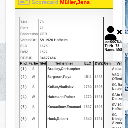
Scorecard
Müller,Jens
T-Nr.
78
Platz
71
Federation
GER
Verein/Ort
SV 1920 Hofheim
por/0078.jpg
TlnNr: 78
ELO
1675
Name: Müller,
DWZ
1527
FIDE-ID
34627464
Rnd.
Farbe
Titel
Teilnehmer
ELO
DWZ
Gen
Verein/
( 1 )
S
Bradley,Christopher
Alsbach
VSG 188
( 2 )
W
Zargaran,Paya
1511
1385
Offenbac
SC Bad
( 3 )
S
Kolker,Vladislav
1780
1695
Nauheim
SAbt SG 
( 4 )
W
Haftmann,Rainer
1770
1581
Dietzenb
SV 1920
( 5 )
S
Kostadinov,Emanuel
1537
1596
Hofheim
SC
( 6 )
W
Huck,Robert
1840
1731
Königssp
Alzenau e