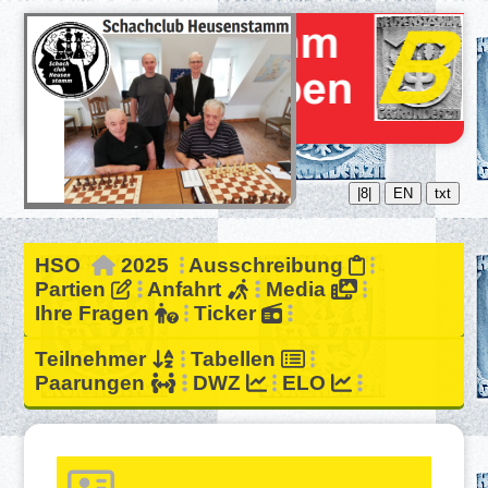
|8|
EN
txt
HSO
2025
Ausschreibung
Partien
Anfahrt
Media
Ihre Fragen
Ticker
Teilnehmer
Tabellen
Paarungen
DWZ
ELO