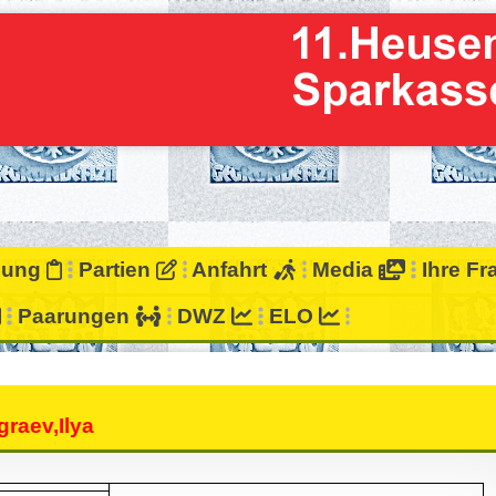
bung
Partien
Anfahrt
Media
Ihre F
Paarungen
DWZ
ELO
raev,Ilya