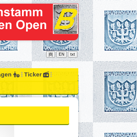
|8|
EN
txt
ragen
Ticker