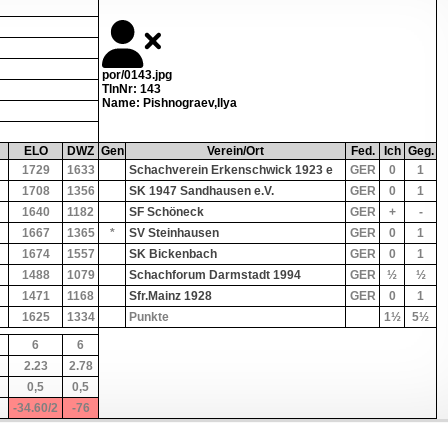
por/0143.jpg
TlnNr: 143
Name: Pishnograev,Ilya
ELO
DWZ
Gen
Verein/Ort
Fed.
Ich
Geg.
1729
1633
Schachverein Erkenschwick 1923 e
GER
0
1
1708
1356
SK 1947 Sandhausen e.V.
GER
0
1
1640
1182
SF Schöneck
GER
+
-
1667
1365
*
SV Steinhausen
GER
0
1
1674
1557
SK Bickenbach
GER
0
1
1488
1079
Schachforum Darmstadt 1994
GER
½
½
1471
1168
Sfr.Mainz 1928
GER
0
1
1625
1334
Punkte
1½
5½
6
6
2.23
2.78
0,5
0,5
-34.60/2
-76