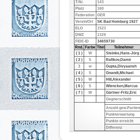
T-Nr.
143
Platz
160
Federation
GER
Verein/Ort
SK Bad Homburg 1927
ELO
1523
DWZ
1329
FIDE-ID
34659730
Rnd.
Farbe
Titel
Teilnehmer
( 1 )
W
Steinke,Hans-Jörg
( 2 )
S
Rafikov,Damir
3
w
Gupta,Divyaansh
( 4 )
S
Gnandt,Michael
( 5 )
W
Hill,Alexander
( 6 )
S
Wiencken,Marcus
( 7 )
W
Gärtner-Fritz,Eric
Gegnerschnitt
Anzahl gew.Partien
Punkterwartung
Punkte erreicht
Differenz