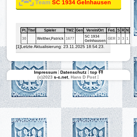
Team
SC 1934 Gelnhausen
Pl.
Sortiere aufsteigend nach
Pl.
Titel
Sortiere aufsteigend nach
Titel
Spieler
Sortiere aufsteigend nach
Spieler
TWZ
Sortiere aufsteigend nach
TWZ
Gen
Sortiere aufsteigend nach
Gen
Verein/Ort
Sortiere aufsteigend nach
Verein/Ort
Fed.
Sortiere aufstei
Fed.
S
Sortiere a
S
R
Sortiere
R
N
Sortie
N
Pnk
Sor
Pnk
SC 1934
30
Welther,Patrick
1677
GER
3
3
1
4,5
Gelnhausen
[1]Letzte Aktualisierung: 23.11.2025 18:54:23.
Impressum
Datenschutz
top
(c)2023
s-c.net
, Hans D Post