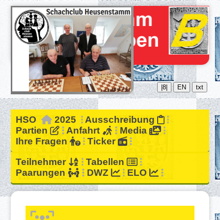
|8|
EN
txt
HSO
2025
Ausschreibung
Partien
Anfahrt
Media
Ihre Fragen
Ticker
Teilnehmer
Tabellen
Paarungen
DWZ
ELO