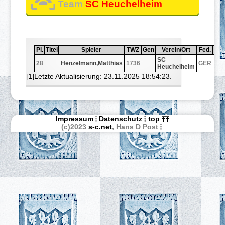
Team
SC Heuchelheim
Pl.
Sortiere aufsteigend nach
Pl.
Titel
Sortiere aufsteigend nach
Titel
Spieler
Sortiere aufsteigend nach
Spieler
TWZ
Sortiere aufsteigend nach
TWZ
Gen
Sortiere aufsteigend nach
Gen
Verein/Ort
Sortiere aufsteigend 
Verein/Ort
Fed.
Sortiere
Fed.
S
Sor
S
S
SC
28
Henzelmann,Matthias
1736
GER
3
Heuchelheim
[1]Letzte Aktualisierung: 23.11.2025 18:54:23.
Impressum
Datenschutz
top
(c)2023
s-c.net
, Hans D Post