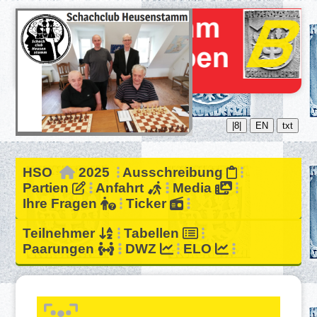
|8|
EN
txt
HSO
2025
Ausschreibung
Partien
Anfahrt
Media
Ihre Fragen
Ticker
Teilnehmer
Tabellen
Paarungen
DWZ
ELO