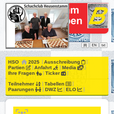
|8|
EN
txt
HSO
2025
Ausschreibung
Partien
Anfahrt
Media
Ihre Fragen
Ticker
Teilnehmer
Tabellen
Paarungen
DWZ
ELO