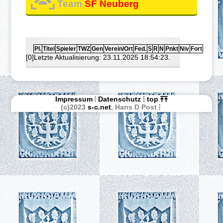
Team
SF Neuberg
Pl.
Titel
Spieler
TWZ
Gen
Verein/Ort
Fed.
S
R
N
Pnkt
Niv
Fort
[0]Letzte Aktualisierung: 23.11.2025 18:54:23.
Impressum
Datenschutz
top
(c)2023
s-c.net
, Hans D Post