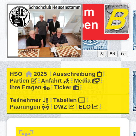
|8|
EN
txt
HSO
2025
Ausschreibung
Partien
Anfahrt
Media
Ihre Fragen
Ticker
Teilnehmer
Tabellen
Paarungen
DWZ
ELO