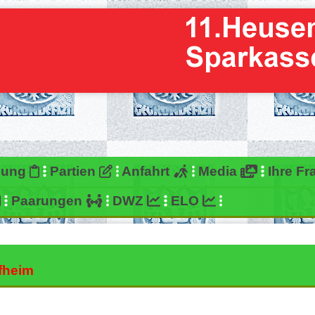
bung
Partien
Anfahrt
Media
Ihre F
Paarungen
DWZ
ELO
fheim