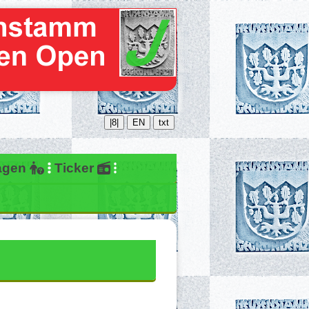
|8|
EN
txt
ragen
Ticker