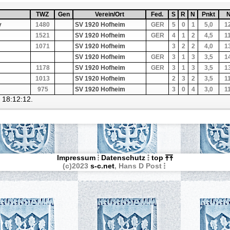
ufsteigend nach
TWZ
Sortiere aufsteigend nach
TWZ
Gen
Sortiere aufsteigend nach
Gen
Verein/Ort
Sortiere aufsteigend nach
Verein/Ort
Fed.
Sortiere aufsteigend nach
Fed.
S
Sortiere aufsteigen
S
R
Sortiere aufstei
R
N
Sortiere aufs
N
Pnkt
Sortiere 
Pnkt
Niv
S
N
y
1480
SV 1920 Hofheim
GER
5
0
1
5,0
1
1521
SV 1920 Hofheim
GER
4
1
2
4,5
1
1071
SV 1920 Hofheim
3
2
2
4,0
1
SV 1920 Hofheim
GER
3
1
3
3,5
1
1178
SV 1920 Hofheim
GER
3
1
3
3,5
1
1013
SV 1920 Hofheim
2
3
2
3,5
1
975
SV 1920 Hofheim
3
0
4
3,0
1
5 18:12:12.
Impressum
Datenschutz
top
(c)2023
s-c.net
, Hans D Post