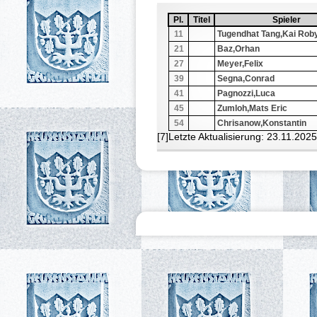
Pl.
Sortiere aufsteigend nach
Pl.
Titel
Sortiere aufsteigend nach
Titel
Spieler
Sortiere a
Spieler
11
Tugendhat Tang,Kai Rob
21
Baz,Orhan
27
Meyer,Felix
39
Segna,Conrad
41
Pagnozzi,Luca
45
Zumloh,Mats Eric
54
Chrisanow,Konstantin
[7]Letzte Aktualisierung: 23.11.202