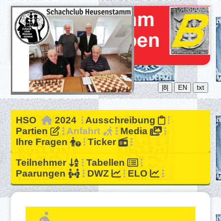
|8|
EN
txt
HSO
2024
Ausschreibung
Partien
Anfahrt
Media
Ihre Fragen
Ticker
Teilnehmer
Tabellen
Paarungen
DWZ
ELO