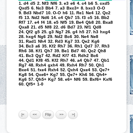
1. d4
d5
2. Nf3
Nf6
3. e3
e6
4. c4
b6
5. cxd5
Qxd5
6. Nc3
Bb4
7. a3
Bxc3+
8. bxc3
O-O
9. Bd3
Nbd7
10. O-O
h6
11. Re1
Ne4
12. Qc2
f5
13. Nd2
Nd6
14. c4
Qb7
15. f3
c5
16. Bb2
Rf7
17. e4
f4
18. e5
Nf5
19. Be4
Qb8
20. Bxa8
Qxa8
21. d5
Nf8
22. d6
Bd7
23. Nf1
Qd8
24. Qf2
g5
25. g3
Ng7
26. g4
h5
27. h3
hxg4
28. hxg4
Ng6
29. Nd2
Bc6
30. Ne4
Ne8
31. Rad1
Nh4
32. Rd3
Kg7
33. Qe2
Kg6
34. Bc3
a6
35. Kf2
Rh7
36. Rh1
Qd7
37. Rh3
Rh6
38. Kf1
Qh7
39. Be1
Bd7
40. Qc2
Qh8
41. Bc3
Qg7
42. Rd2
Kf7
43. Rdh2
Bc6
44. Qd1
Kf8
45. Kf2
Rh7
46. a4
Qb7
47. Qb1
Rg7
48. Rxh4
gxh4
49. Rxh4
Rh7
50. Qh1
Bxe4
51. fxe4
Rxh4
52. Qxh4
Qxe4
53. Qe7+
Kg8
54. Qxe6+
Kg7
55. Qe7+
Kh6
56. Qh4+
Kg6
57. Qh5+
Kg7
58. e6+
Nf6
59. Bxf6+
Kxf6
60. Qf5+
1-0
|<
<<
Flip
>>
>|