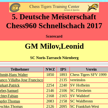
5. Deutsche Meisterschaft
Chess960 Schnellschach 2017
Scorecard
GM Milov,Leonid
SC Noris-Tarrasch Nürnberg
Teilnehmer
NWZ
IPS
Verein
hmitt,Hans Walter
1850
1893
Chess Tigers SFV 1999
anco Villalba,Jose Francisco
2135
vereinslos
rkart,Patrick
2254
2240
SV Hofheim
eber,Samuel
2146
2106
SC Flörsheim
chter,Fabian
2168
2165
SV Walldorf
apfer,Thomas
2083
2158
SC Waldbronn
eschke,Thomas
2126
2095
SC Frankfurt-West