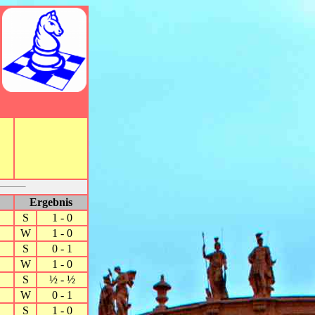
Ergebnis
S
1 - 0
W
1 - 0
S
0 - 1
W
1 - 0
S
½ - ½
W
0 - 1
S
1 - 0