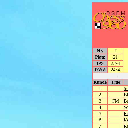
Nr.
7
Platz
21
IPS
2394
DWZ
2434
Runde
Title
1
Sc
2
Bl
3
FM
Bu
4
W
5
Fi
6
K
7
R