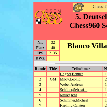
5. Deutsc
Chess960 S
Nr.
32
Blanco Villa
Platz
40
IPS
2135
DWZ
Runde
Title
Teilnehmer
1
Hagner,Bennet
1
2
GM
Milov,Leonid
2
3
Weber,Andreas
1
4
Schöber,Sebastian
1
5
Müller,Jens
1
6
Schimmer,Michael
1
7
Kreiling,Carsten
2