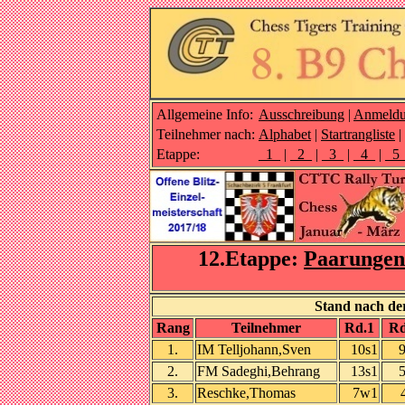
Allgemeine Info:
Ausschreibung
|
Anmeld
Teilnehmer nach:
Alphabet
|
Startrangliste
|
Etappe:
_1_
|
_2_
|
_3_
|
_4_
|
_5
12.Etappe:
Paarungen
Stand nach der
Rang
Teilnehmer
Rd.1
Rd
1.
IM Telljohann,Sven
10s1
2.
FM Sadeghi,Behrang
13s1
3.
Reschke,Thomas
7w1