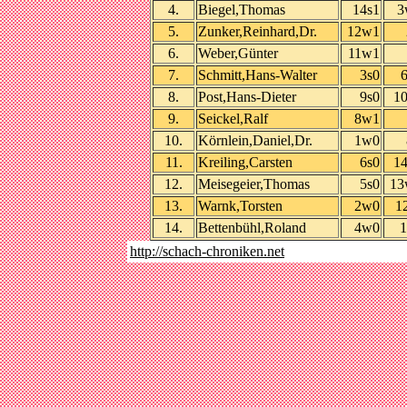
4.
Biegel,Thomas
14s1
3
5.
Zunker,Reinhard,Dr.
12w1
6.
Weber,Günter
11w1
7.
Schmitt,Hans-Walter
3s0
8.
Post,Hans-Dieter
9s0
1
9.
Seickel,Ralf
8w1
10.
Körnlein,Daniel,Dr.
1w0
11.
Kreiling,Carsten
6s0
1
12.
Meisegeier,Thomas
5s0
1
13.
Warnk,Torsten
2w0
1
14.
Bettenbühl,Roland
4w0
1
http://schach-chroniken.net