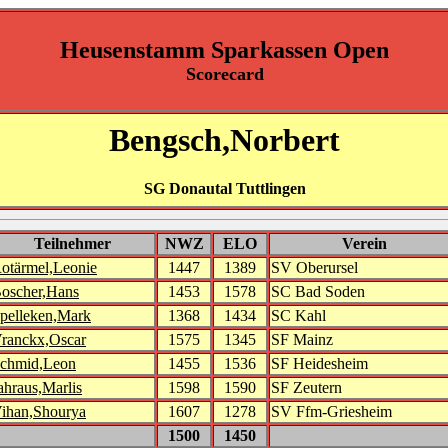
Heusenstamm Sparkassen Open
Scorecard
Bengsch,Norbert
SG Donautal Tuttlingen
Teilnehmer
NWZ
ELO
Verein
otärmel,Leonie
1447
1389
SV Oberursel
oscher,Hans
1453
1578
SC Bad Soden
pelleken,Mark
1368
1434
SC Kahl
ranckx,Oscar
1575
1345
SF Mainz
chmid,Leon
1455
1536
SF Heidesheim
ahraus,Marlis
1598
1590
SF Zeutern
ihan,Shourya
1607
1278
SV Ffm-Griesheim
1500
1450