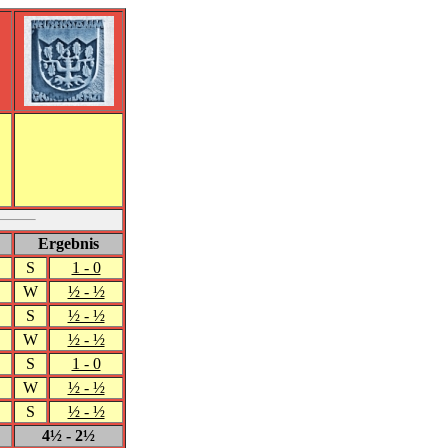
Ergebnis
S
1 - 0
W
½ - ½
S
½ - ½
W
½ - ½
S
1 - 0
W
½ - ½
S
½ - ½
4½ - 2½