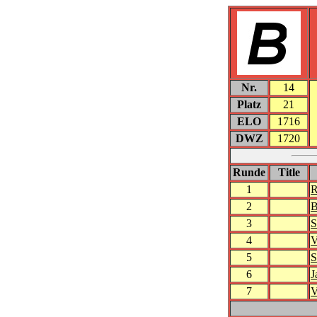
Nr.
14
Platz
21
ELO
1716
DWZ
1720
Runde
Title
1
R
2
B
3
S
4
V
5
S
6
J
7
V