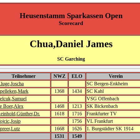
Heusenstamm Sparkassen Open
Scorecard
Chua,Daniel James
SC Garching
Teilnehmer
NWZ
ELO
Verein
luge,Joscha
SC Bergen-Enkheim
pelleken,Mark
1368
1434
SC Kahl
elcuk,Samuel
VSG Offenbach
e Boer,Alex
1468
1213
SK Bickenbach
einhold,Günther,Dr.
1618
1716
Frankfurter TV
ojcic,Josip
1756
VL Frankfurt
preer,Lutz
1668
1626
1. Burgstädter SK 1914
1531
1549