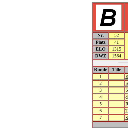
Nr.
52
Platz
41
ELO
1315
DWZ
1564
Runde
Title
1
K
2
S
3
S
4
d
5
R
6
T
7
S