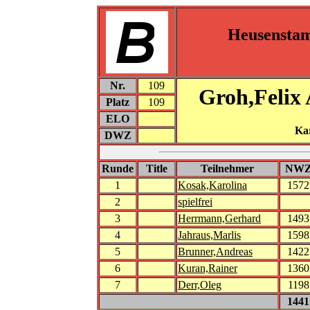
Heusensta
Nr.
109
Groh,Felix
Platz
109
ELO
Ka
DWZ
Runde
Title
Teilnehmer
NW
1
Kosak,Karolina
1572
2
spielfrei
3
Herrmann,Gerhard
1493
4
Jahraus,Marlis
1598
5
Brunner,Andreas
1422
6
Kuran,Rainer
1360
7
Derr,Oleg
1198
1441