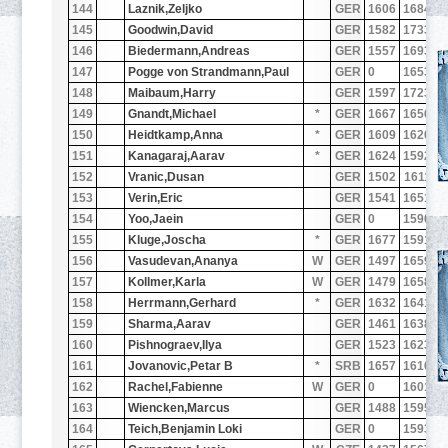
144
Laznik,Zeljko
GER
1606
1684
0
145
Goodwin,David
GER
1582
1733
2
146
Biedermann,Andreas
GER
1557
1693
0
147
Pogge von Strandmann,Paul
GER
0
1653
2
148
Maibaum,Harry
GER
1597
1723
1
149
Gnandt,Michael
*
GER
1667
1656
1
150
Heidtkamp,Anna
*
GER
1609
1620
1
151
Kanagaraj,Aarav
*
GER
1624
1592
2
152
Vranic,Dusan
GER
1502
1611
1
153
Verin,Eric
GER
1541
1651
1
154
Yoo,Jaein
GER
0
1590
0
155
Kluge,Joscha
*
GER
1677
1591
1
156
Vasudevan,Ananya
W
GER
1497
1659
1
157
Kollmer,Karla
W
GER
1479
1658
1
158
Herrmann,Gerhard
*
GER
1632
1641
1
159
Sharma,Aarav
GER
1461
1638
1
160
Pishnograev,Ilya
GER
1523
1623
0
161
Jovanovic,Petar B
*
SRB
1657
1616
1
162
Rachel,Fabienne
W
GER
0
1601
1
163
Wiencken,Marcus
GER
1488
1595
1
164
Teich,Benjamin Loki
GER
0
1593
1