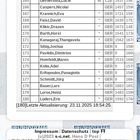
165
Gernertova,Lucie
W
CZE
1437
1567
0
166
Caspers,Nicolai
GER
1457
1590
1
167
Krannich,Eva
*
GER
1721
1597
1
168
Faisz,David
*
GER
1630
1751
0
169
Klikic,Drazen
*
GER
1672
1487
1
170
Barth,Horst
*
GER
1541
1736
0
171
Kanagaraj,Thangavelu
*
GER
1562
1670
0
172
Sittig,Joshua
GER
0
1580
1
173
Pavlidis,Dimitrios
*
GER
0
1608
0
174
Homfeldt,Maren
*
GER
1515
1686
0
175
Kolte,Adel
GER
0
1576
1
176
Erifopoulos,Panagiotis
*
GER
0
1585
0
177
Schmidt,Jörg
*
GER
0
1664
0
178
Bauer,Lars
*
GER
1883
1652
0
179
Lorse,Heinz
GER
1483
1590
0
180
Lüders,Eric
*
GER
1592
1760
0
[180]Letzte Aktualisierung: 23.11.2025 18:54:25.
Impressum
Datenschutz
top
(c)2023
s-c.net
, Hans D Post