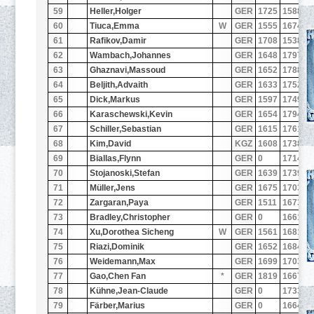
59
Heller,Holger
GER
1725
1588
3
60
Tiuca,Emma
W
GER
1555
1674
2
61
Rafikov,Damir
GER
1708
1538
4
62
Wambach,Johannes
GER
1648
1797
3
63
Ghaznavi,Massoud
GER
1652
1788
3
64
Beljith,Advaith
GER
1633
1752
3
65
Dick,Markus
GER
1597
1749
3
66
Karaschewski,Kevin
GER
1654
1794
2
67
Schiller,Sebastian
GER
1615
1761
2
68
Kim,David
KGZ
1608
1738
2
69
Biallas,Flynn
GER
0
1714
3
70
Stojanoski,Stefan
GER
1639
1739
2
71
Müller,Jens
GER
1675
1703
3
72
Zargaran,Paya
GER
1511
1673
3
73
Bradley,Christopher
GER
0
1661
3
74
Xu,Dorothea Sicheng
W
GER
1561
1681
3
75
Riazi,Dominik
GER
1652
1684
3
76
Weidemann,Max
GER
1699
1703
2
77
Gao,Chen Fan
*
GER
1819
1667
3
78
Kühne,Jean-Claude
GER
0
1733
2
79
Färber,Marius
GER
0
1664
3