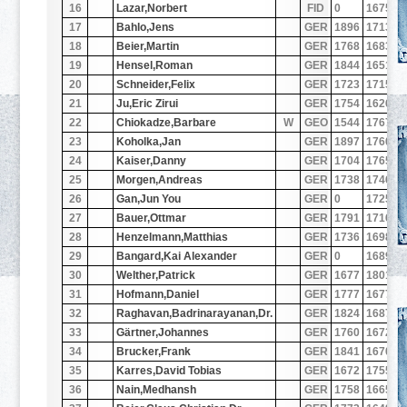
16
Lazar,Norbert
FID
0
1675
5
17
Bahlo,Jens
GER
1896
1713
3
18
Beier,Martin
GER
1768
1683
4
19
Hensel,Roman
GER
1844
1651
5
20
Schneider,Felix
GER
1723
1715
2
21
Ju,Eric Zirui
GER
1754
1626
3
22
Chiokadze,Barbare
W
GEO
1544
1767
4
23
Koholka,Jan
GER
1897
1760
4
24
Kaiser,Danny
GER
1704
1765
3
25
Morgen,Andreas
GER
1738
1746
3
26
Gan,Jun You
GER
0
1725
4
27
Bauer,Ottmar
GER
1791
1716
4
28
Henzelmann,Matthias
GER
1736
1698
4
29
Bangard,Kai Alexander
GER
0
1689
4
30
Welther,Patrick
GER
1677
1801
3
31
Hofmann,Daniel
GER
1777
1677
4
32
Raghavan,Badrinarayanan,Dr.
GER
1824
1687
4
33
Gärtner,Johannes
GER
1760
1672
4
34
Brucker,Frank
GER
1841
1670
3
35
Karres,David Tobias
GER
1672
1755
2
36
Nain,Medhansh
GER
1758
1665
3