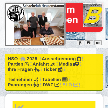
|8|
EN
txt
HSO
2025
Ausschreibung
Partien
Anfahrt
Media
Ihre Fragen
Ticker
Teilnehmer
Tabellen
Paarungen
DWZ
ELO