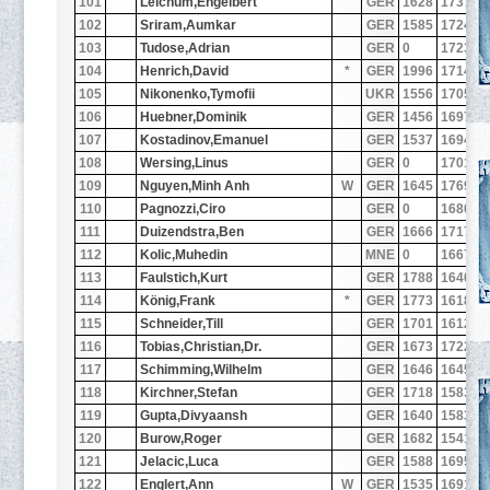
101
Leichum,Engelbert
GER
1628
1737
3
102
Sriram,Aumkar
GER
1585
1724
3
103
Tudose,Adrian
GER
0
1723
3
104
Henrich,David
*
GER
1996
1714
3
105
Nikonenko,Tymofii
UKR
1556
1705
3
106
Huebner,Dominik
GER
1456
1697
3
107
Kostadinov,Emanuel
GER
1537
1694
3
108
Wersing,Linus
GER
0
1701
3
109
Nguyen,Minh Anh
W
GER
1645
1769
1
110
Pagnozzi,Ciro
GER
0
1680
3
111
Duizendstra,Ben
GER
1666
1717
1
112
Kolic,Muhedin
MNE
0
1667
3
113
Faulstich,Kurt
GER
1788
1640
3
114
König,Frank
*
GER
1773
1618
2
115
Schneider,Till
GER
1701
1612
2
116
Tobias,Christian,Dr.
GER
1673
1722
1
117
Schimming,Wilhelm
GER
1646
1645
2
118
Kirchner,Stefan
GER
1718
1583
2
119
Gupta,Divyaansh
GER
1640
1583
3
120
Burow,Roger
GER
1682
1541
2
121
Jelacic,Luca
GER
1588
1695
2
122
Englert,Ann
W
GER
1535
1691
1