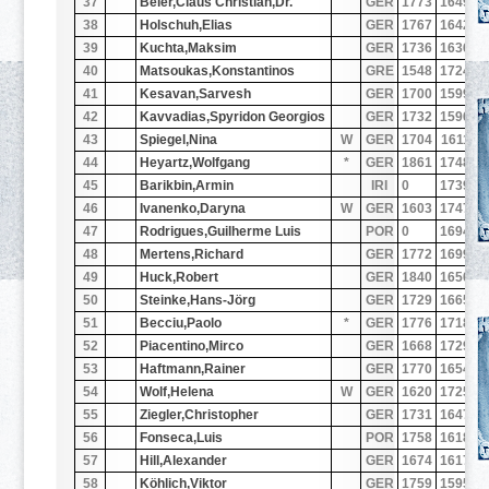
37
Beier,Claus Christian,Dr.
GER
1773
1649
4
38
Holschuh,Elias
GER
1767
1642
4
39
Kuchta,Maksim
GER
1736
1636
4
40
Matsoukas,Konstantinos
GRE
1548
1724
2
41
Kesavan,Sarvesh
GER
1700
1599
3
42
Kavvadias,Spyridon Georgios
GER
1732
1596
4
43
Spiegel,Nina
W
GER
1704
1611
3
44
Heyartz,Wolfgang
*
GER
1861
1748
4
45
Barikbin,Armin
IRI
0
1739
4
46
Ivanenko,Daryna
W
GER
1603
1747
3
47
Rodrigues,Guilherme Luis
POR
0
1694
4
48
Mertens,Richard
GER
1772
1699
4
49
Huck,Robert
GER
1840
1650
4
50
Steinke,Hans-Jörg
GER
1729
1665
4
51
Becciu,Paolo
*
GER
1776
1718
2
52
Piacentino,Mirco
GER
1668
1729
2
53
Haftmann,Rainer
GER
1770
1654
4
54
Wolf,Helena
W
GER
1620
1725
2
55
Ziegler,Christopher
GER
1731
1647
4
56
Fonseca,Luis
POR
1758
1618
3
57
Hill,Alexander
GER
1674
1617
3
58
Köhlich,Viktor
GER
1759
1595
3