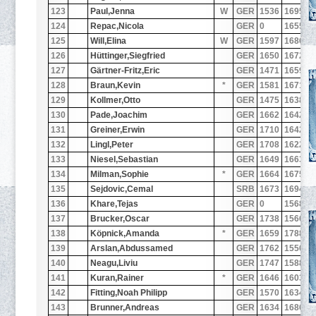
123
Paul,Jenna
W
GER
1536
1695
2
124
Repac,Nicola
GER
0
1655
1
125
Will,Elina
W
GER
1597
1686
1
126
Hüttinger,Siegfried
GER
1650
1672
2
127
Gärtner-Fritz,Eric
GER
1471
1659
2
128
Braun,Kevin
*
GER
1581
1671
2
129
Kollmer,Otto
GER
1475
1638
2
130
Pade,Joachim
GER
1662
1642
2
131
Greiner,Erwin
GER
1710
1642
2
132
Lingl,Peter
GER
1708
1622
2
133
Niesel,Sebastian
GER
1649
1663
1
134
Milman,Sophie
*
GER
1664
1675
1
135
Sejdovic,Cemal
SRB
1673
1694
0
136
Khare,Tejas
GER
0
1568
1
137
Brucker,Oscar
GER
1738
1566
2
138
Köpnick,Amanda
*
GER
1659
1788
0
139
Arslan,Abdussamed
GER
1762
1550
1
140
Neagu,Liviu
GER
1747
1588
1
141
Kuran,Rainer
*
GER
1646
1603
2
142
Fitting,Noah Philipp
GER
1570
1634
1
143
Brunner,Andreas
GER
1634
1686
1