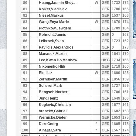
80
Huang,Jasmin Shuya
W
GER
1732
1721
3
81
Kolker,Vladislav
GER
1780
1658
3
82
Niesel,Markus
GER
1537
1660
2
83
Wang,Enya Marie
W
GER
1670
1740
1
84
Plotnikow,Jewgeni
GER
1709
1645
3
85
Röhricht,Jannis
GER
0
1630
3
86
Leibrock,Sven
GER
1723
1624
3
87
Pavlidis,Alexandros
GER
0
1736
1
88
Manasek,Martin
GER
1641
1701
2
89
Lee,Kwan Ho Matthew
HKG
1734
1662
2
90
Nikonenko,Hlib
GER
1719
1602
3
91
Eitel,Liz
W
GER
1680
1853
0
92
Zerhusen,Martin
GER
1856
1598
3
93
Scherer,Mark
GER
1727
1597
2
94
Bengsch,Norbert
GER
1706
1613
2
95
Jung,Heinz
GER
1649
1661
1
96
Keglevic,Christian
GER
1677
1615
1
97
Vranckx,Gabriel
GER
1682
1537
3
98
Wernicke,Dieter
GER
1653
1754
3
99
Derr,Georg
*
GER
1605
1753
3
100
Alnajjar,Sara
*
GER
1567
1740
3