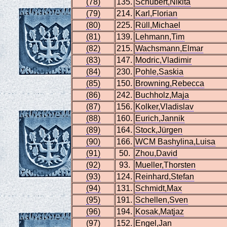
(78)
135.
Schubert,Nikita
(79)
214.
Karl,Florian
(80)
225.
Rüll,Michael
(81)
139.
Lehmann,Tim
(82)
215.
Wachsmann,Elmar
(83)
147.
Modric,Vladimir
(84)
230.
Pohle,Saskia
(85)
150.
Browning,Rebecca
(86)
242.
Buchholz,Maja
(87)
156.
Kolker,Vladislav
(88)
160.
Eurich,Jannik
(89)
164.
Stock,Jürgen
(90)
166.
WCM Bashylina,Luisa
(91)
50.
Zhou,David
(92)
93.
Mueller,Thorsten
(93)
124.
Reinhard,Stefan
(94)
131.
Schmidt,Max
(95)
191.
Schellen,Sven
(96)
194.
Kosak,Matjaz
(97)
152.
Engel,Jan