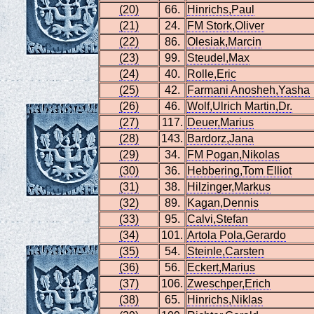
(20)
66.
Hinrichs,Paul
(21)
24.
FM Stork,Oliver
(22)
86.
Olesiak,Marcin
(23)
99.
Steudel,Max
(24)
40.
Rolle,Eric
(25)
42.
Farmani Anosheh,Yasha
(26)
46.
Wolf,Ulrich Martin,Dr.
(27)
117.
Deuer,Marius
(28)
143.
Bardorz,Jana
(29)
34.
FM Pogan,Nikolas
(30)
36.
Hebbering,Tom Elliot
(31)
38.
Hilzinger,Markus
(32)
89.
Kagan,Dennis
(33)
95.
Calvi,Stefan
(34)
101.
Artola Pola,Gerardo
(35)
54.
Steinle,Carsten
(36)
56.
Eckert,Marius
(37)
106.
Zweschper,Erich
(38)
65.
Hinrichs,Niklas