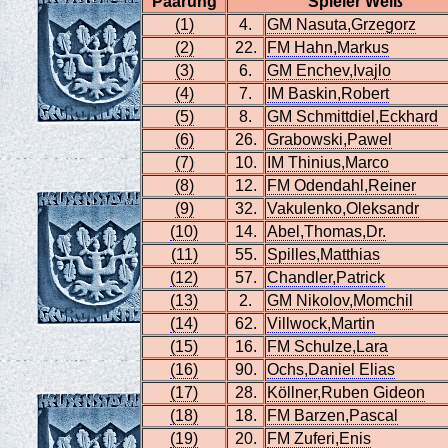
Paarung
Spieler Weiß
(1)
4.
GM Nasuta,Grzegorz
(2)
22.
FM Hahn,Markus
(3)
6.
GM Enchev,Ivajlo
(4)
7.
IM Baskin,Robert
(5)
8.
GM Schmittdiel,Eckhard
(6)
26.
Grabowski,Pawel
(7)
10.
IM Thinius,Marco
(8)
12.
FM Odendahl,Reiner
(9)
32.
Vakulenko,Oleksandr
(10)
14.
Abel,Thomas,Dr.
(11)
55.
Spilles,Matthias
(12)
57.
Chandler,Patrick
(13)
2.
GM Nikolov,Momchil
(14)
62.
Villwock,Martin
(15)
16.
FM Schulze,Lara
(16)
90.
Ochs,Daniel Elias
(17)
28.
Köllner,Ruben Gideon
(18)
18.
FM Barzen,Pascal
(19)
20.
FM Zuferi,Enis