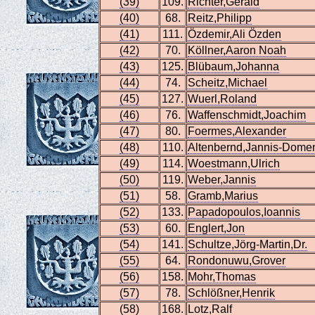
(39)
109.
Richter,Gerald
(40)
68.
Reitz,Philipp
(41)
111.
Özdemir,Ali Özden
(42)
70.
Köllner,Aaron Noah
(43)
125.
Blübaum,Johanna
(44)
74.
Scheitz,Michael
(45)
127.
Wuerl,Roland
(46)
76.
Waffenschmidt,Joachim
(47)
80.
Foermes,Alexander
(48)
110.
Altenbernd,Jannis-Dome
(49)
114.
Woestmann,Ulrich
(50)
119.
Weber,Jannis
(51)
58.
Gramb,Marius
(52)
133.
Papadopoulos,Ioannis
(53)
60.
Englert,Jon
(54)
141.
Schultze,Jörg-Martin,Dr.
(55)
64.
Rondonuwu,Grover
(56)
158.
Mohr,Thomas
(57)
78.
Schlößner,Henrik
(58)
168.
Lotz,Ralf