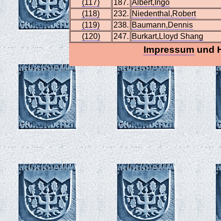
(117)
187.
Albert,Ingo
(118)
232.
Niedenthal,Robert
(119)
238.
Baumann,Dennis
(120)
247.
Burkart,Lloyd Shang
Impressum
und 