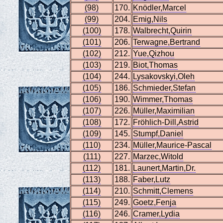
(98)
170.
Knödler,Marcel
(99)
204.
Emig,Nils
(100)
178.
Walbrecht,Quirin
(101)
206.
Terwagne,Bertrand
(102)
212.
Yue,Qizhou
(103)
219.
Biot,Thomas
(104)
244.
Lysakovskyi,Oleh
(105)
186.
Schmieder,Stefan
(106)
190.
Wimmer,Thomas
(107)
226.
Müller,Maximilian
(108)
172.
Fröhlich-Dill,Astrid
(109)
145.
Stumpf,Daniel
(110)
234.
Müller,Maurice-Pascal
(111)
227.
Marzec,Witold
(112)
181.
Launert,Martin,Dr.
(113)
188.
Faber,Lutz
(114)
210.
Schmitt,Clemens
(115)
249.
Goetz,Fenja
(116)
246.
Cramer,Lydia