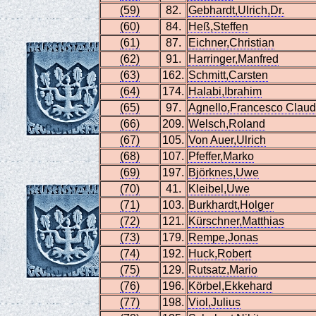
(59)
82.
Gebhardt,Ulrich,Dr.
(60)
84.
Heß,Steffen
(61)
87.
Eichner,Christian
(62)
91.
Harringer,Manfred
(63)
162.
Schmitt,Carsten
(64)
174.
Halabi,Ibrahim
(65)
97.
Agnello,Francesco Claud
(66)
209.
Welsch,Roland
(67)
105.
Von Auer,Ulrich
(68)
107.
Pfeffer,Marko
(69)
197.
Björknes,Uwe
(70)
41.
Kleibel,Uwe
(71)
103.
Burkhardt,Holger
(72)
121.
Kürschner,Matthias
(73)
179.
Rempe,Jonas
(74)
192.
Huck,Robert
(75)
129.
Rutsatz,Mario
(76)
196.
Körbel,Ekkehard
(77)
198.
Viol,Julius