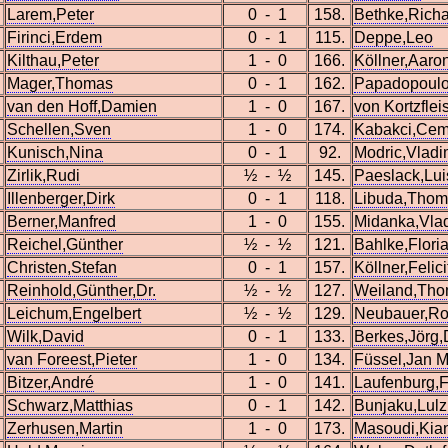
Larem,Peter
0 - 1
158.
Bethke,Rich
Firinci,Erdem
0 - 1
115.
Deppe,Leo
Kilthau,Peter
1 - 0
166.
Köllner,Aaro
Mager,Thomas
0 - 1
162.
Papadopoulo
van den Hoff,Damien
1 - 0
167.
von Kortzfle
Schellen,Sven
1 - 0
174.
Kabakci,Ce
Kunisch,Nina
0 - 1
92.
Modric,Vladi
Zirlik,Rudi
½ - ½
145.
Paeslack,Lui
Illenberger,Dirk
0 - 1
118.
Libuda,Thom
Berner,Manfred
1 - 0
155.
Midanka,Vlad
Reichel,Günther
½ - ½
121.
Bahlke,Flori
Christen,Stefan
0 - 1
157.
Köllner,Felic
Reinhold,Günther,Dr.
½ - ½
127.
Weiland,Th
Leichum,Engelbert
½ - ½
129.
Neubauer,Ro
Wilk,David
0 - 1
133.
Berkes,Jörg,
van Foreest,Pieter
1 - 0
134.
Füssel,Jan M
Bitzer,André
1 - 0
141.
Laufenburg,
Schwarz,Matthias
0 - 1
142.
Bunjaku,Lul
Zerhusen,Martin
1 - 0
173.
Masoudi,Kia