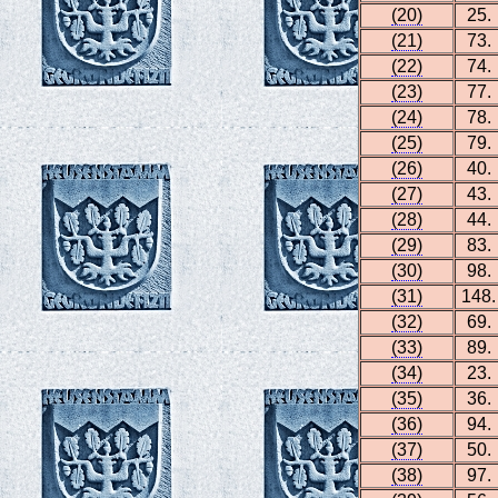
(20)
25.
(21)
73.
(22)
74.
(23)
77.
(24)
78.
(25)
79.
(26)
40.
(27)
43.
(28)
44.
(29)
83.
(30)
98.
(31)
148.
(32)
69.
(33)
89.
(34)
23.
(35)
36.
(36)
94.
(37)
50.
(38)
97.