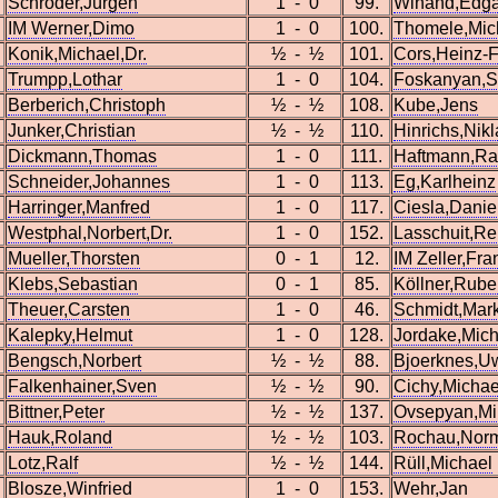
Schröder,Jürgen
1 - 0
99.
Winand,Edga
IM Werner,Dimo
1 - 0
100.
Thomele,Mic
Konik,Michael,Dr.
½ - ½
101.
Cors,Heinz-F
Trumpp,Lothar
1 - 0
104.
Foskanyan,S
Berberich,Christoph
½ - ½
108.
Kube,Jens
Junker,Christian
½ - ½
110.
Hinrichs,Nikl
Dickmann,Thomas
1 - 0
111.
Haftmann,Ra
Schneider,Johannes
1 - 0
113.
Eg,Karlheinz
Harringer,Manfred
1 - 0
117.
Ciesla,Danie
Westphal,Norbert,Dr.
1 - 0
152.
Lasschuit,R
Mueller,Thorsten
0 - 1
12.
IM Zeller,Fra
Klebs,Sebastian
0 - 1
85.
Köllner,Rub
Theuer,Carsten
1 - 0
46.
Schmidt,Mar
Kalepky,Helmut
1 - 0
128.
Jordake,Mich
Bengsch,Norbert
½ - ½
88.
Bjoerknes,U
Falkenhainer,Sven
½ - ½
90.
Cichy,Michae
Bittner,Peter
½ - ½
137.
Ovsepyan,Mi
Hauk,Roland
½ - ½
103.
Rochau,Nor
Lotz,Ralf
½ - ½
144.
Rüll,Michael
Blosze,Winfried
1 - 0
153.
Wehr,Jan