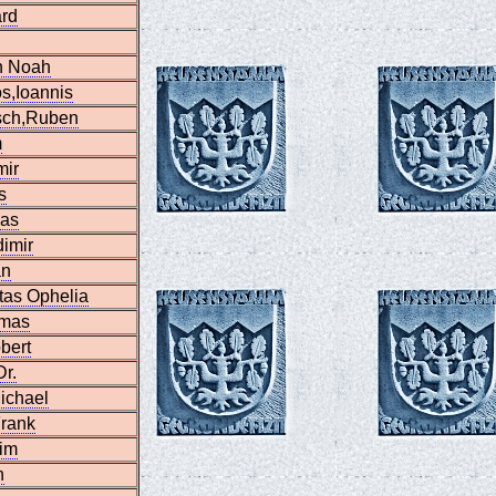
ard
n Noah
s,Ioannis
isch,Ruben
m
mir
s
as
imir
an
itas Ophelia
omas
bert
Dr.
ichael
Frank
zim
n