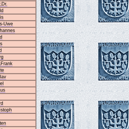
,Dr.
ld
is
ns-Uwe
ohannes
id
is
d
rg
,Frank
te
lav
el
aus
rd
istoph
ten