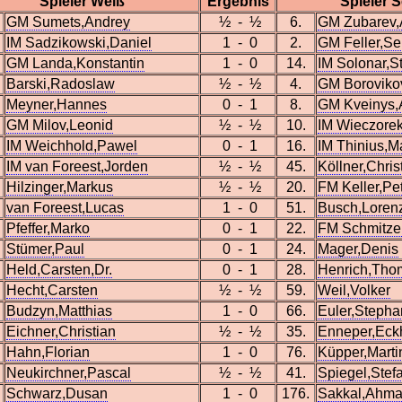
Spieler Weiß
Ergebnis
Spieler 
GM Sumets,Andrey
½ - ½
6.
GM Zubarev,
IM Sadzikowski,Daniel
1 - 0
2.
GM Feller,Se
GM Landa,Konstantin
1 - 0
14.
IM Solonar,S
Barski,Radoslaw
½ - ½
4.
GM Borovikov
Meyner,Hannes
0 - 1
8.
GM Kveinys,
GM Milov,Leonid
½ - ½
10.
IM Wieczore
IM Weichhold,Pawel
0 - 1
16.
IM Thinius,M
IM van Foreest,Jorden
½ - ½
45.
Köllner,Chris
Hilzinger,Markus
½ - ½
20.
FM Keller,Pe
van Foreest,Lucas
1 - 0
51.
Busch,Loren
Pfeffer,Marko
0 - 1
22.
FM Schmitze
Stümer,Paul
0 - 1
24.
Mager,Denis
Held,Carsten,Dr.
0 - 1
28.
Henrich,Tho
Hecht,Carsten
½ - ½
59.
Weil,Volker
Budzyn,Matthias
1 - 0
66.
Euler,Stepha
Eichner,Christian
½ - ½
35.
Enneper,Eck
Hahn,Florian
1 - 0
76.
Küpper,Marti
Neukirchner,Pascal
½ - ½
41.
Spiegel,Stefa
Schwarz,Dusan
1 - 0
176.
Sakkal,Ahm