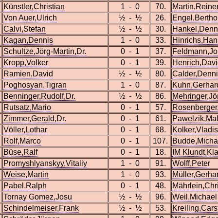
Künstler,Christian
1 - 0
70.
Martin,Reiner
Von Auer,Ulrich
½ - ½
26.
Engel,Bertho
Calvi,Stefan
½ - ½
30.
Hankel,Denn
Kagan,Dennis
1 - 0
33.
Hinrichs,Ha
Schultze,Jörg-Martin,Dr.
0 - 1
37.
Feldmann,J
Kropp,Volker
0 - 1
39.
Henrich,Dav
Ramien,David
½ - ½
80.
Calder,Denn
Poghosyan,Tigran
1 - 0
87.
Kuhn,Gerhar
Benninger,Rudolf,Dr.
½ - ½
86.
Mehringer,Jö
Rutsatz,Mario
0 - 1
57.
Rosenberger
Zimmer,Gerald,Dr.
0 - 1
61.
Pawelzik,Mal
Völler,Lothar
0 - 1
68.
Kolker,Vladis
Rolf,Marco
0 - 1
107.
Budde,Micha
Büse,Ralf
0 - 1
18.
IM Klundt,Kl
Promyshlyanskyy,Vitaliy
1 - 0
91.
Wolff,Peter
Weise,Martin
1 - 0
93.
Müller,Gerha
Pabel,Ralph
0 - 1
48.
Mährlein,Chr
Tornay Gomez,Josu
½ - ½
96.
Weil,Michael
Schindelmeiser,Frank
½ - ½
53.
Kreiling,Cars