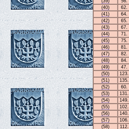
(39)
56.
(40)
62.
(41)
64.
(42)
65.
(43)
67.
(44)
71.
(45)
75.
(46)
81.
(47)
82.
(48)
84.
(49)
47.
(50)
123.
(51)
135.
(52)
60.
(53)
131.
(54)
149.
(55)
102.
(56)
140.
(57)
106.
(58)
112.