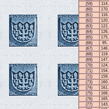
(59)
114.
(60)
170.
(61)
116.
(62)
120.
(63)
122.
(64)
126.
(65)
175.
(66)
95.
(67)
146.
(68)
119.
(69)
147.
(70)
124.
(71)
154.
(72)
159.
(73)
160.
(74)
161.
(75)
168.
(76)
165.
(77)
143.