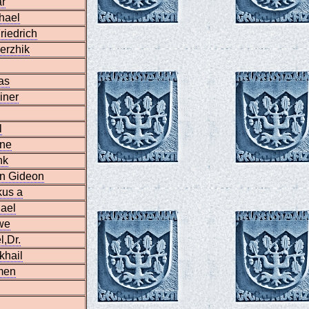
r
hael
riedrich
erzhik
as
iner
l
ene
nk
en Gideon
kus a
ael
we
l,Dr.
khail
men