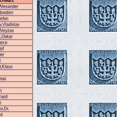
Schwarz
Alexander
bastien
tefan
,Vladislav
Aloyzas
k,Oskar
arco
tof
ter
z
r,Klaus
mas
n
hard
n
n,Dr.
ad