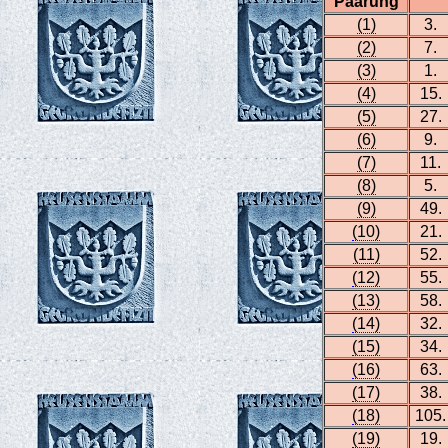
Paarung
(1)
3.
(2)
7.
(3)
1.
(4)
15.
(5)
27.
(6)
9.
(7)
11.
(8)
5.
(9)
49.
(10)
21.
(11)
52.
(12)
55.
(13)
58.
(14)
32.
(15)
34.
(16)
63.
(17)
38.
(18)
105.
(19)
19.